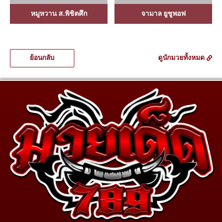
หมูหวาน ส.พิชิตศึก
จามาล ยูชูพอฟ
ย้อนกลับ
ดูนักมวยทั้งหมด