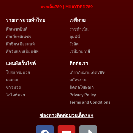
มวยเด็ด789 | MUAYDED789
รายการมวยทั่วไทย
เวทีมวย
ศึกเพชรยินดี
ราชดำเนิน
ศึกเกียรติเพชร
ลุมพินี
ศึกจิตรเมืองนนท์
รังสิต
ศึกวันแชมเปี้ยนชิพ
เวทีมวย 7 สี
แผนผังเว็บไซต์
ติดต่อเรา
โปรแกรมมวย
เกี่ยวกับมวยเด็ด789
ผลมวย
สมัครงาน
ข่าวมวย
ติดต่อโฆษณา
ไฮไลท์มวย
Privacy Policy
Terms and Conditions
ช่องทางติดต่อมวยเด็ด789