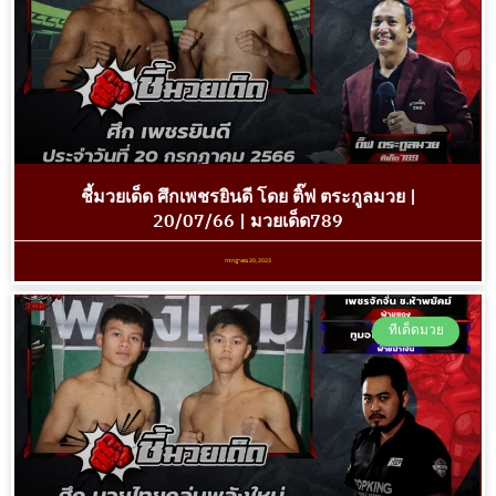
ชี้มวยเด็ด ศึกเพชรยินดี โดย ติ๊ฟ ตระกูลมวย |
20/07/66 | มวยเด็ด789
กรกฎาคม 20, 2023
ทีเด็ดมวย