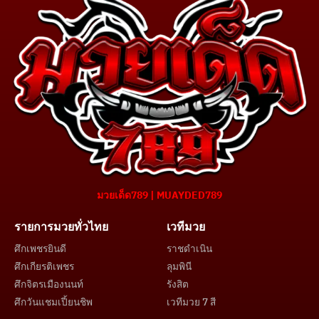
มวยเด็ด789 | MUAYDED789
รายการมวยทั่วไทย
เวทีมวย
ศึกเพชรยินดี
ราชดำเนิน
ศึกเกียรติเพชร
ลุมพินี
ศึกจิตรเมืองนนท์
รังสิต
ศึกวันแชมเปี้ยนชิพ
เวทีมวย 7 สี