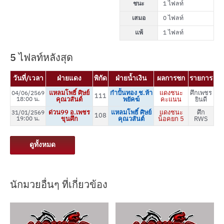
ชนะ
1 ไฟลท์
เสมอ
0 ไฟลท์
แพ้
1 ไฟลท์
5 ไฟลท์หลังสุด
วันที่/เวลา
ฝ่ายแดง
พิกัด
ฝ่ายน้ำเงิน
ผลการชก
รายการ
แหลมโพธิ์ ศิษย์
กำปั้นทอง ช.ห้า
แดงชนะ
ศึกเพชร
04/06/2569
111
18:00 น.
คุณวสันต์
พยัคฆ์
คะแนน
ยินดี
ด่วน99 อ.เพชร
แหลมโพธิ์ ศิษย์
แดงชนะ
ศึก
31/01/2569
108
19:00 น.
ขุนศึก
คุณวสันต์
น็อคยก 5
RWS
ดูทั้งหมด
นักมวยอื่นๆ ที่เกี่ยวข้อง