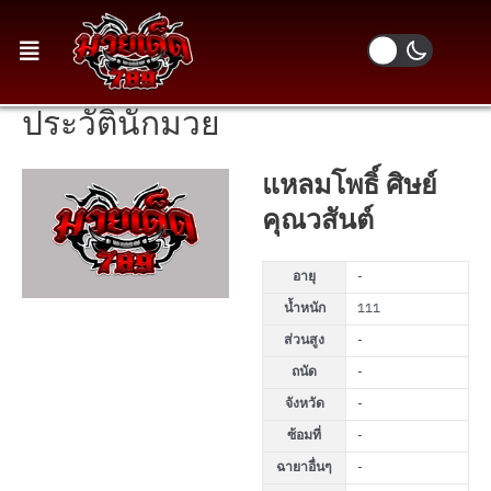
ประวัตินักมวย
แหลมโพธิ์ ศิษย์
คุณวสันต์
อายุ
-
น้ำหนัก
111
ส่วนสูง
-
ถนัด
-
จังหวัด
-
ซ้อมที่
-
ฉายาอื่นๆ
-