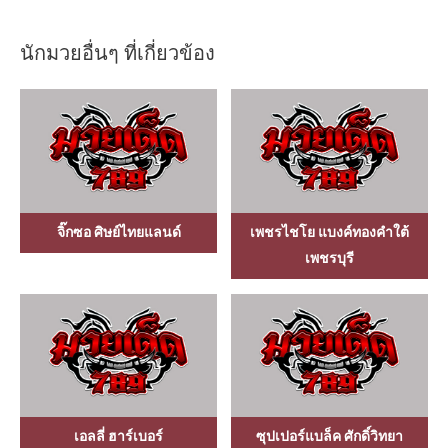
นักมวยอื่นๆ ที่เกี่ยวข้อง
จิ๊กซอ ศิษย์ไทยแลนด์
เพชรไชโย แบงค์ทองคำใต้
เพชรบุรี
เอลลี่ ฮาร์เบอร์
ซุปเปอร์แบล็ค ศักดิ์วิทยา