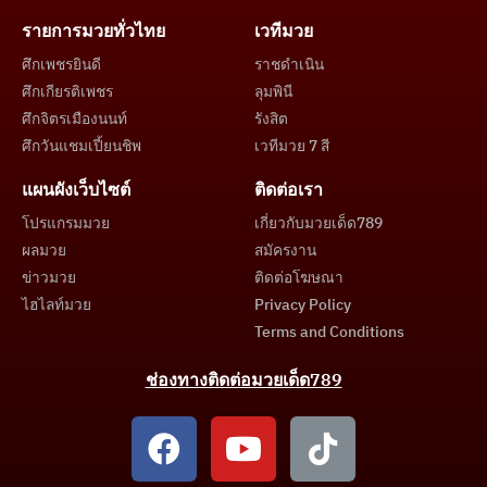
รายการมวยทั่วไทย
เวทีมวย
ศึกเพชรยินดี
ราชดำเนิน
ศึกเกียรติเพชร
ลุมพินี
ศึกจิตรเมืองนนท์
รังสิต
ศึกวันแชมเปี้ยนชิพ
เวทีมวย 7 สี
แผนผังเว็บไซต์
ติดต่อเรา
โปรแกรมมวย
เกี่ยวกับมวยเด็ด789
ผลมวย
สมัครงาน
ข่าวมวย
ติดต่อโฆษณา
ไฮไลท์มวย
Privacy Policy
Terms and Conditions
ช่องทางติดต่อมวยเด็ด789