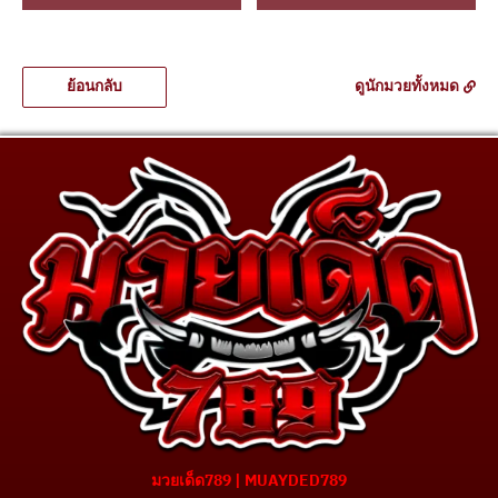
ย้อนกลับ
ดูนักมวยทั้งหมด
มวยเด็ด789 | MUAYDED789