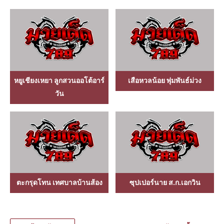
หยูเชียงเหยา ลูกสวนออโต้อาร์
เสือหวลน้อย พุ่มพันธ์ม่วง
วัน
ตะกรุดโทน เทศบาลบ้านส้อง
ซุปเปอร์นาย ส.ก.เอกวิน