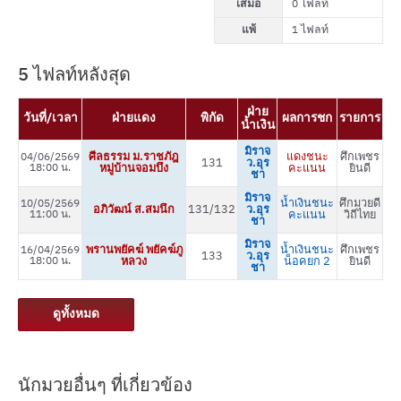
เสมอ
0 ไฟลท์
แพ้
1 ไฟลท์
5 ไฟลท์หลังสุด
ฝ่าย
วันที่/เวลา
ฝ่ายแดง
พิกัด
ผลการชก
รายการ
น้ำเงิน
มิราจ
ศีลธรรม ม.ราชภัฎ
แดงชนะ
ศึกเพชร
04/06/2569
131
ว.อุร
18:00 น.
หมู่บ้านจอมบึง
คะแนน
ยินดี
ชา
มิราจ
น้ำเงินชนะ
ศึกมวยดี
10/05/2569
อภิวัฒน์ ส.สมนึก
131/132
ว.อุร
11:00 น.
คะแนน
วิถีไทย
ชา
มิราจ
พรานพยัคฆ์ พยัคฆ์ภู
น้ำเงินชนะ
ศึกเพชร
16/04/2569
133
ว.อุร
18:00 น.
หลวง
น็อคยก 2
ยินดี
ชา
ดูทั้งหมด
นักมวยอื่นๆ ที่เกี่ยวข้อง