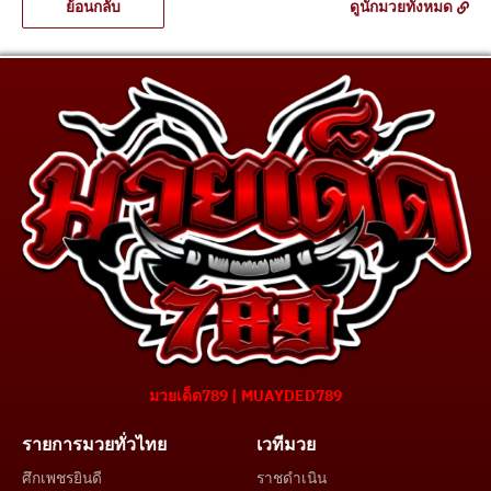
ย้อนกลับ
ดูนักมวยทั้งหมด
มวยเด็ด789 | MUAYDED789
รายการมวยทั่วไทย
เวทีมวย
ศึกเพชรยินดี
ราชดำเนิน