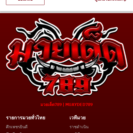
มวยเด็ด789 | MUAYDED789
รายการมวยทั่วไทย
เวทีมวย
ศึกเพชรยินดี
ราชดำเนิน