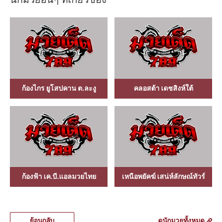
นักมวยอื่นๆ ที่เกี่ยวข้อง
ก้องไกร ยูโสปคาน ต.ละงู
คลอสต้า เดชสิงห์ใต้
ก้องฟ้า เค.บี.แอลมวยไทย
เหนือพยัคฆ์ เสน่ห์ลักษณ์ทัวร์
ย้อนกลับ
ดูนักมวยทั้งหมด