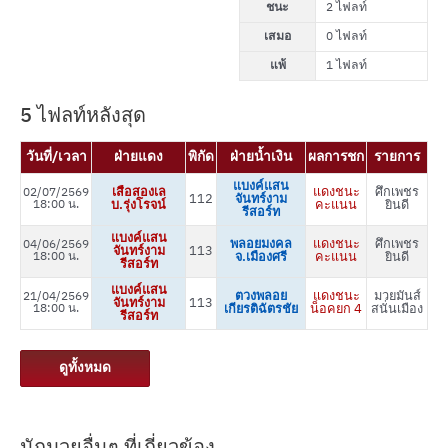
ชนะ
2 ไฟลท์
เสมอ
0 ไฟลท์
แพ้
1 ไฟลท์
5 ไฟลท์หลังสุด
วันที่/เวลา
ฝ่ายแดง
พิกัด
ฝ่ายน้ำเงิน
ผลการชก
รายการ
แบงค์แสน
เสือสองเล
แดงชนะ
ศึกเพชร
02/07/2569
112
จันทร์งาม
18:00 น.
บ.รุ่งโรจน์
คะแนน
ยินดี
รีสอร์ท
แบงค์แสน
พลอยมงคล
แดงชนะ
ศึกเพชร
04/06/2569
จันทร์งาม
113
18:00 น.
จ.เมืองศรี
คะแนน
ยินดี
รีสอร์ท
แบงค์แสน
ตวงพลอย
แดงชนะ
มวยมันส์
21/04/2569
จันทร์งาม
113
18:00 น.
เกียรติฉัตรชัย
น็อคยก 4
สนั่นเมือง
รีสอร์ท
ดูทั้งหมด