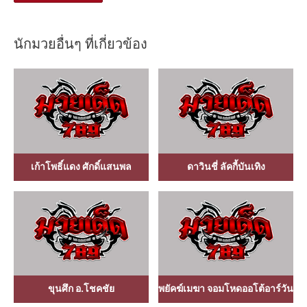
นักมวยอื่นๆ ที่เกี่ยวข้อง
เก้าโพธิ์แดง ศักดิ์แสนพล
ดาวินชี่ ลัคกี้บันเทิง
ขุนศึก อ.โชคชัย
พยัคฆ์เมฆา จอมโหดออโต้อาร์วัน