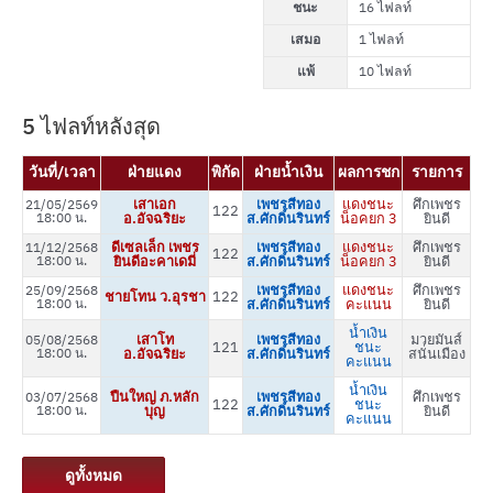
ชนะ
16 ไฟลท์
เสมอ
1 ไฟลท์
แพ้
10 ไฟลท์
5 ไฟลท์หลังสุด
วันที่/เวลา
ฝ่ายแดง
พิกัด
ฝ่ายน้ำเงิน
ผลการชก
รายการ
เสาเอก
เพชรสีทอง
แดงชนะ
ศึกเพชร
21/05/2569
122
18:00 น.
อ.อัจฉริยะ
ส.ศักดิ์นรินทร์
น็อคยก 3
ยินดี
ดีเซลเล็ก เพชร
เพชรสีทอง
แดงชนะ
ศึกเพชร
11/12/2568
122
18:00 น.
ยินดีอะคาเดมี่
ส.ศักดิ์นรินทร์
น็อคยก 3
ยินดี
เพชรสีทอง
แดงชนะ
ศึกเพชร
25/09/2568
ชายโทน ว.อุรชา
122
18:00 น.
ส.ศักดิ์นรินทร์
คะแนน
ยินดี
น้ำเงิน
เสาโท
เพชรสีทอง
มวยมันส์
05/08/2568
121
ชนะ
18:00 น.
อ.อัจฉริยะ
ส.ศักดิ์นรินทร์
สนั่นเมือง
คะแนน
น้ำเงิน
ปืนใหญ่ ภ.หลัก
เพชรสีทอง
ศึกเพชร
03/07/2568
122
ชนะ
18:00 น.
บุญ
ส.ศักดิ์นรินทร์
ยินดี
คะแนน
ดูทั้งหมด