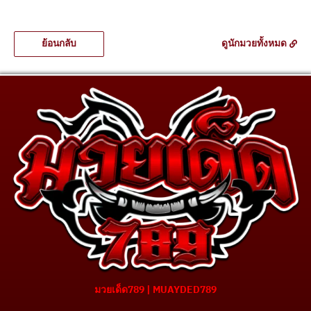
ย้อนกลับ
ดูนักมวยทั้งหมด
มวยเด็ด789 | MUAYDED789