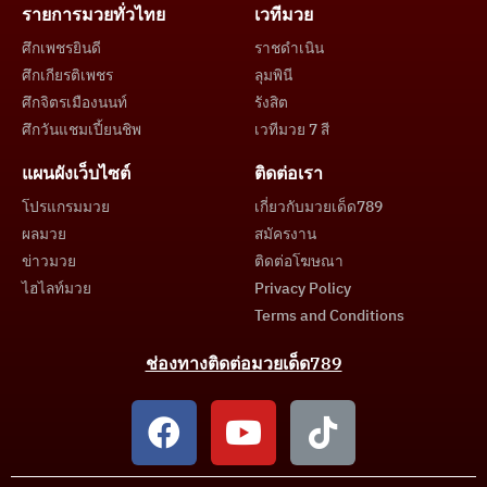
รายการมวยทั่วไทย
เวทีมวย
ศึกเพชรยินดี
ราชดำเนิน
ศึกเกียรติเพชร
ลุมพินี
ศึกจิตรเมืองนนท์
รังสิต
ศึกวันแชมเปี้ยนชิพ
เวทีมวย 7 สี
แผนผังเว็บไซต์
ติดต่อเรา
โปรแกรมมวย
เกี่ยวกับมวยเด็ด789
ผลมวย
สมัครงาน
ข่าวมวย
ติดต่อโฆษณา
ไฮไลท์มวย
Privacy Policy
Terms and Conditions
ช่องทางติดต่อมวยเด็ด789