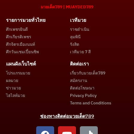
มวยเด็ด789 | MUAYDED789
รายการมวยทั่วไทย
เวทีมวย
ศึกเพชรยินดี
ราชดำเนิน
ศึกเกียรติเพชร
ลุมพินี
ศึกจิตรเมืองนนท์
รังสิต
ศึกวันแชมเปี้ยนชิพ
เวทีมวย 7 สี
แผนผังเว็บไซต์
ติดต่อเรา
โปรแกรมมวย
เกี่ยวกับมวยเด็ด789
ผลมวย
สมัครงาน
ข่าวมวย
ติดต่อโฆษณา
ไฮไลท์มวย
Privacy Policy
Terms and Conditions
ช่องทางติดต่อมวยเด็ด789