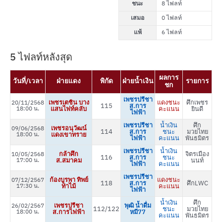
ชนะ
8 ไฟลท์
เสมอ
0 ไฟลท์
แพ้
6 ไฟลท์
5 ไฟลท์หลังสุด
ผลการ
วันที่/เวลา
ฝ่ายแดง
พิกัด
ฝ่ายน้ำเงิน
รายการ
ชก
เพชรปรีชา
เพชรเตชิน บาง
แดงชนะ
ศึกเพชร
20/11/2568
115
ส.การ
18:00 น.
แสนไฟท์คลับ
คะแนน
ยินดี
ไฟฟ้า
เพชรปรีชา
น้ำเงิน
ศึก
เพชรอนุวัฒน์
09/06/2568
114
ส.การ
ชนะ
มวยไทย
18:00 น.
แดงเขาทราย
ไฟฟ้า
คะแนน
พันธมิตร
เพชรปรีชา
น้ำเงิน
กล้าศึก
จิตรเมือง
10/05/2568
116
ส.การ
ชนะ
17:00 น.
ส.สมาคม
นนท์
ไฟฟ้า
คะแนน
เพชรปรีชา
ก้องบูรพา ทิพย์
แดงชนะ
07/12/2567
118
ส.การ
ศึกLWC
17:30 น.
ท่าไม้
คะแนน
ไฟฟ้า
น้ำเงิน
ศึก
เพชรปรีชา
พุฒิ น้ำดื่ม
26/02/2567
112/122
ชนะ
มวยไทย
18:00 น.
ส.การไฟฟ้า
หมี77
คะแนน
พันธมิตร