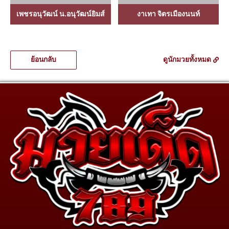
เพชรอนุวัฒน์ น.อนุวัฒน์ยิมส์
งาเทา จิตรเมืองนนท์
ย้อนกลับ
ดูนักมวยทั้งหมด