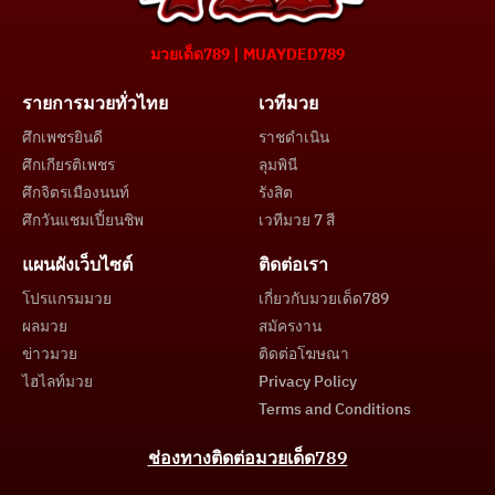
มวยเด็ด789 | MUAYDED789
รายการมวยทั่วไทย
เวทีมวย
ศึกเพชรยินดี
ราชดำเนิน
ศึกเกียรติเพชร
ลุมพินี
ศึกจิตรเมืองนนท์
รังสิต
ศึกวันแชมเปี้ยนชิพ
เวทีมวย 7 สี
แผนผังเว็บไซต์
ติดต่อเรา
โปรแกรมมวย
เกี่ยวกับมวยเด็ด789
ผลมวย
สมัครงาน
ข่าวมวย
ติดต่อโฆษณา
ไฮไลท์มวย
Privacy Policy
Terms and Conditions
ช่องทางติดต่อมวยเด็ด789