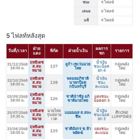
ชนะ
9 ไฟลท์
เสมอ
0 ไฟลท์
แพ้
9 ไฟลท์
5 ไฟลท์หลังสุด
ฝ่าย
ผลการ
วันที่/เวลา
พิกัด
ฝ่ายน้ำเงิน
รายการ
แดง
ชก
ฤทธิเดช
น้ำเงิน
ลูก้า เซเว่นมวย
กลุ่มพลัง
31/12/2568
ส.สม
137
ชนะน็อค
18:00 น.
ไทย
ใหม่
หมาย
ยก 4
ฤทธิเดช
พลอยอภิชาติ
น้ำเงิน
กลุ่มพลัง
22/10/2568
ส.สม
138
นายกป๊อด
ชนะ
18:00 น.
ใหม่
หมาย
กบินทร์บุรี
คะแนน
ฤทธิเดช
ชาตินำชัย อภิ
แดงชนะ
กลุ่มพลัง
03/09/2568
ส.สม
126
18:00 น.
ชาติมวยไทย
น็อคยก 3
ใหม่
หมาย
ฤทธิเดช
มวยไทย
น้ำเงิน
แมมมอส ส.สละ
ศึกONE
25/07/2568
ส.สม
รุ่นฟลาย
ชนะน็อค
19:30 น.
ชีพ
LUMPINEE
หมาย
เวต
ยก 3
ฤทธิเดช
ชาติมังกร ช.ห้า
แดงชนะ
กลุ่มพลัง
23/04/2568
ส.สม
135
18:00 น.
พยัคฆ์
คะแนน
ใหม่
หมาย