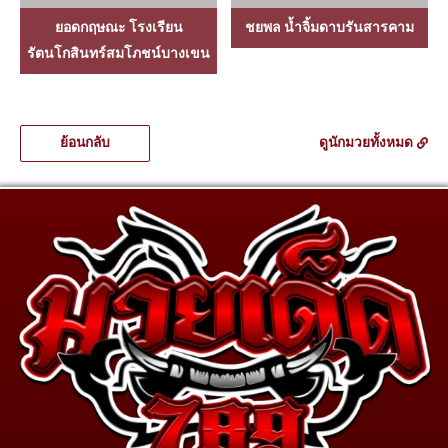
ยอดกฤษณะ โรงเรียน
ชยพล น้ำจิ้มดาบรันสารคาม
รัตนโกสินทร์สมโภชน์บางเขน
ย้อนกลับ
ดูนักมวยทั้งหมด