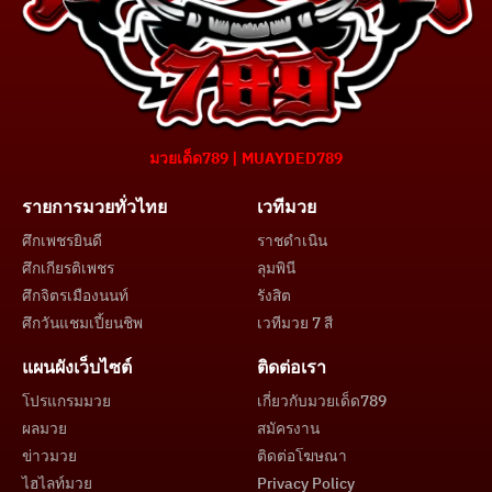
มวยเด็ด789 | MUAYDED789
รายการมวยทั่วไทย
เวทีมวย
ศึกเพชรยินดี
ราชดำเนิน
ศึกเกียรติเพชร
ลุมพินี
ศึกจิตรเมืองนนท์
รังสิต
ศึกวันแชมเปี้ยนชิพ
เวทีมวย 7 สี
แผนผังเว็บไซต์
ติดต่อเรา
โปรแกรมมวย
เกี่ยวกับมวยเด็ด789
ผลมวย
สมัครงาน
ข่าวมวย
ติดต่อโฆษณา
ไฮไลท์มวย
Privacy Policy