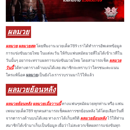
ผลมวย
ผลมวย
ผลมวยสด
โดยทีมงาน มวยเด็ด789 เราได้ทำการอัพเดทข้อมูล
การแข่งขันมวยไทย ในแต่ละวัน ให้กับแฟนหมัดมวยที่ไม่ได้เข้าเวทีใน
วันนั้นๆ อยากจะทราบผลการแข่งขันมวยไทย โดยสามารถเช็ค
ผลมวย
วันนี้
ได้ทางตารางด้านบนได้เลย สมาชิกจะทราบว่าใครชนะคะแนน
ใครแพ้น็อค
ผลมวย
เป็นยังไงเรารวบรวมมาไว้ให้แล้ว
ผลมวยย้อนหลัง
ผลมวยย้อนหลัง
ผลมวยเมื่อวานนี้
ทางแฟนๆหมัดมวยทุกท่าน หรือ แฟน
เพจมวยเด็ด789 ทุกคนสามารถเช็คผลการชกย้อนหลัง ได้โดยเลือกวันที่
จากตารางด้านบนได้เลย ทางเราได้เก็บสถิติ
ผลมวยย้อนหลัง
ไว้ให้ท่าน
สมาชิกได้เข้ามาเก็บเป็นข้อมูล เผื่อว่าไม่สะดวกเช็คผลการแข่งขันทุก