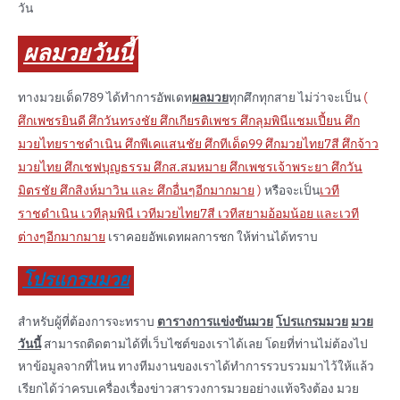
วัน
ผลมวยวันนี้
(
ทางมวยเด็ด789 ได้ทำการอัพเดท
ผลมวย
ทุกศึกทุกสาย ไม่ว่าจะเป็น
ศึกเพชรยินดี ศึกวันทรงชัย ศึกเกียรติเพชร ศึกลุมพินีแชมเปี้ยน ศึก
มวยไทยราชดำเนิน ศึกพีเคแสนชัย ศึกทีเด็ด99 ศึกมวยไทย7สี ศึกจ้าว
มวยไทย ศึกเชฟบุญธรรม ศึกส.สมหมาย ศึกเพชรเจ้าพระยา ศึกวัน
มิตรชัย ศึกสิงห์มาวิน และ ศึกอื่นๆอีกมากมาย
)
เวที
หรือจะเป็น
ราชดำเนิน เวทีลุมพินี เวทีมวยไทย7สี เวทีสยามอ้อมน้อย และเวที
ต่างๆอีกมากมาย
เราคอยอัพเดทผลการชก ให้ท่านได้ทราบ
โปรแกรมมวย
สำหรับผู้ที่ต้องการจะทราบ
ตารางการแข่งขันมวย
โปรแกรมมวย
มวย
วันนี้
สามารถติดตามได้ที่เว็บไซต์ของเราได้เลย โดยที่ท่านไม่ต้องไป
หาข้อมูลจากที่ไหน ทางทีมงานของเราได้ทำการรวบรวมมาไว้ให้แล้ว
เรียกได้ว่าครบเครื่องเรื่องข่าวสารวงการมวยอย่างแท้จริงต้อง มวย