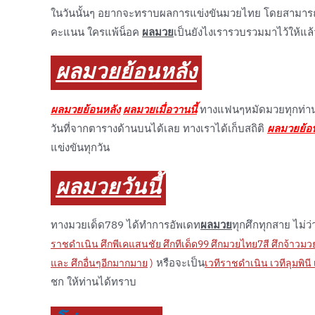
ในวันนั้นๆ อยากจะทราบผลการแข่งขันมวยไทย โดยสามาร
คะแนน ใครแพ้น็อค
ผลมวย
เป็นยังไงเรารวบรวมมาไว้ให้แล้
ผลมวยย้อนหลัง
ผลมวยย้อนหลัง
ผลมวยเมื่อวานนี้
ทางแฟนๆหมัดมวยทุกท่าน
วันที่จากตารางด้านบนได้เลย ทางเราได้เก็บสถิติ
ผลมวยย้อ
แข่งขันทุกวัน
ผลมวยวันนี้
ทางมวยเด็ด789 ได้ทำการอัพเดท
ผลมวย
ทุกศึกทุกสาย ไม่ว
ราชดำเนิน ศึกพีเคแสนชัย ศึกทีเด็ด99 ศึกมวยไทย7สี ศึกจ้าวม
หรือจะเป็น
และ ศึกอื่นๆอีกมากมาย
)
เวทีราชดำเนิน เวทีลุมพิน
ชก ให้ท่านได้ทราบ