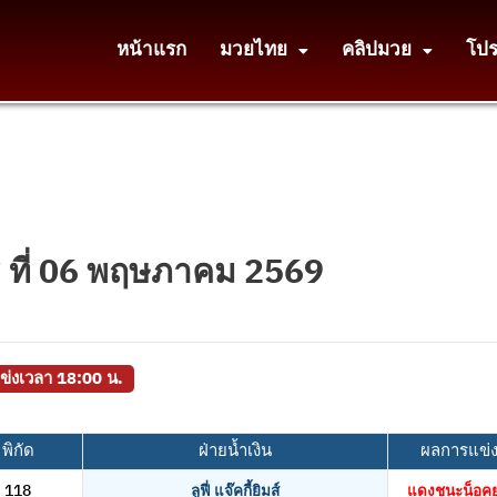
หน้าแรก
มวยไทย
คลิปมวย
โป
ธ ที่ 06 พฤษภาคม 2569
แข่งเวลา 18:00 น.
พิกัด
ฝ่ายน้ำเงิน
ผลการแข่ง
118
ลูฟี่ แจ๊คกี้ยิมส์
แดงชนะน็อคยก