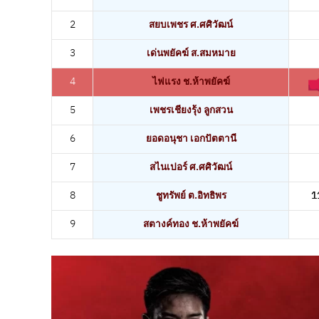
2
สยบเพชร ศ.ศศิวัฒน์
3
เด่นพยัคฆ์ ส.สมหมาย
4
ไฟแรง ช.ห้าพยัคฆ์
5
เพชรเชียงรุ้ง ลูกสวน
6
ยอดอนุชา เอกปัตตานี
7
สไนเปอร์ ศ.ศศิวัฒน์
8
ชูทรัพย์ ต.อิทธิพร
1
9
สตางค์ทอง ช.ห้าพยัคฆ์