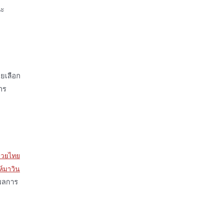
นะ
ยเลือก
าร
กมวยไทย
ห์มาวิน
ผลการ