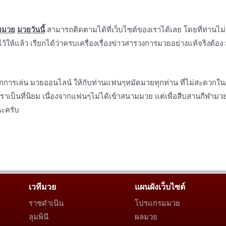
มมวย
มวยวันนี้
สามารถติดตามได้ที่เว็บไซต์ของเราได้เลย โดยที่ท่านไม
้แล้ว เรียกได้ว่าครบเครื่องเรื่องข่าวสารวงการมวยอย่างแท้จริงต้อง
อกการเล่น มวยออนไลน์ ให้กับท่านแฟนๆหมัดมวยทุกท่าน ที่ไม่สะดวกใน
าเป็นที่นิยม เนื่องจากแฟนๆไม่ได้เข้าสนามมวย แต่เพื่อสืบสานกีฬามว
นะครับ
เวทีมวย
แผนผังเว็บไซต์
ราชดำเนิน
โปรแกรมมวย
ลุมพินี
ผลมวย