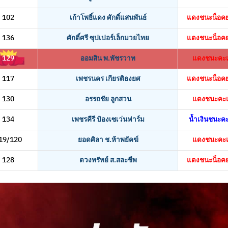
102
เก้าโพธิ์แดง ศักดิ์แสนพันธ์
แดงชนะน็อคยก
136
ศักดิ์ศรี ซุปเปอร์เล็กมวยไทย
แดงชนะน็อคยก
129
ออมสิน พ.พัชรวาท
แดงชนะคะ
117
เพชรนคร เกียรติธงยศ
แดงชนะน็อคยก
130
อรรถชัย ลูกสวน
แดงชนะคะ
134
เพชรคีรี ป๋องเซเว่นฟาร์ม
น้ำเงินชนะ
19/120
ยอดศิลา ช.ห้าพยัคฆ์
แดงชนะคะ
128
ตวงทรัพย์ ส.สละชีพ
แดงชนะน็อคยก