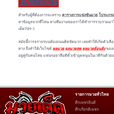
โปรแกรมมวย
สำหรับผู้ที่ต้องการจะทราบ
ตารางการแข่งขันมวย
โปรแกร
หาข้อมูลจากที่ไหน ทางทีมงานของเราได้ทำการรวบรวมมาไว้ให
เด็ด789 !!
สมัยนี้การจราจรบนท้องถนนติดขัดมาก เลยทำให้เกิดตัวเลื
ทาง จึงทำให้เว็บไซต์
ผลมวย
ผลมวยสด
ผลมวยย้อนลัง
ของเร
อยู่คู่กับคนไทย แฟนๆอย่าลืมตีตั๋วเข้าอุดหนุนในเวทีกันด้วย
รายการมวยทั่วไทย
ศึกเพชรยินดี
ศึกเกียรติเพชร