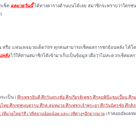
ถเช็ค
ผลมวยวันนี้
ได้ทางตารางด้านบนได้เลย สมาชิกจะทราบว่าใครช
ว
 หรือ แฟนเพจมวยเด็ด789 ทุกคนสามารถเช็คผลการชกย้อนหลัง ได้โด
นหลัง
ไว้ให้ท่านสมาชิกได้เข้ามาเก็บเป็นข้อมูล เผื่อว่าไม่สะดวกเช็คผลก
่าจะเป็น
(
ศึกเพชรยินดี ศึกวันทรงชัย ศึกเกียรติเพชร ศึกลุมพินีแชมเปี้ยน ศึ
วยไทย ศึกเชฟบุญธรรม ศึกส.สมหมาย ศึกเพชรเจ้าพระยา ศึกวันมิตรชัย ศึกสิง
เราคอยอัพเดท
ี เวทีมวยไทย7สี เวทีสยามอ้อมน้อย และเวทีต่างๆอีกมากมาย