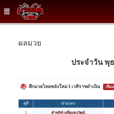
ผลมวย
ประจำวัน พุ
ศึกมวยไทยพลังใหม่ I เวทีราชดำเนิน
เริ่ม
คู่ที่
ฝ่ายแดง
1
ดำทมิฬ เหลี่ยมธนวัฒน์