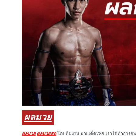
ผลมวย
ผลมวย
ผลมวยสด
โดยทีมงาน มวยเด็ด789 เราได้ทำการอัพเ