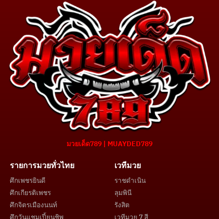
มวยเด็ด789 | MUAYDED789
รายการมวยทั่วไทย
เวทีมวย
ศึกเพชรยินดี
ราชดำเนิน
ศึกเกียรติเพชร
ลุมพินี
ศึกจิตรเมืองนนท์
รังสิต
ศึกวันแชมเปี้ยนชิพ
เวทีมวย 7 สี