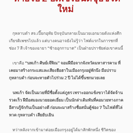
ใหม่
กุหลาบดำ สจ.เปี๊ยกอุทัย ปัจจุบันกลายเป็นมวยเอกมวยดังแห่งศึก
เกียรติเพชรไปแล้ว แต่บางคนอาจยังไม่รู้ว่า ไฟต์แรกในการชกที่
ช่อง 7 สี เจ้าของฉายา “ซ้ายอุกกาบาต” เป็นฝ่ายปราชัยต่อเขาคนนี้
เขาคือ
“นพเก้า ศิษย์เจ๊พิณ” จอมฝีมือจากจังหวัดมหาสารคาม ที่
เคยมาสร้างกระแสและเสียงฮือฮาในเมืองกรุงอยู่พักนึง มือปราบ
กุหลาบดำ ก่อนจะหายตัวไปร่วม 2 ปี ไม่ได้ขึ้นชกมวยเลย
นพเก้า จัดเป็นมวยที่มีชื่อตั้งแต่ภูธร เพราะออกแข้งขวาได้จัดจ้าน
รวดเร็ว ฝีมือสมองมวยยอดเยี่ยม เป็นนักล่าเดิมพันที่คอมวยทางภาค
อีสานรู้จักกันเป็นอย่างดี ก่อนจะมาสร้างชื่อสนั่นตู้ช่อง 7 ในไฟต์ที่ไล่
หวด กุหลาบดำ เสียยับเยิน
ทว่าหลังจากเข้ามาต่อยเมืองกรุงอยู่ได้มาสักพักหนึ่ง ชีวิตของ