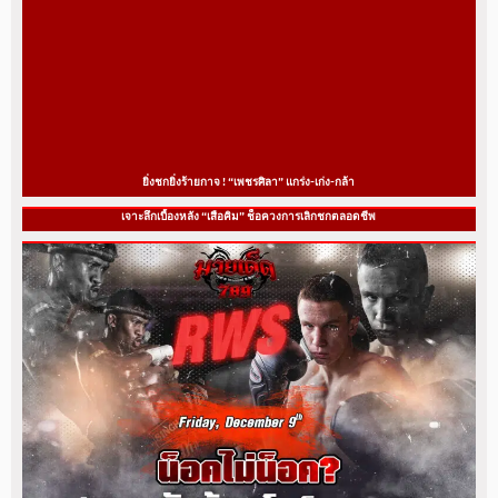
ยิ่งชกยิ่งร้ายกาจ ! “เพชรศิลา” แกร่ง-เก่ง-กล้า
เจาะลึกเบื้องหลัง “เสือคิม” ช็อควงการเลิกชกตลอดชีพ