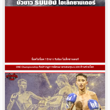
น็อคไม่น็อค ? บัวขาว รับน้อง โอเล็กซานเดอร์
ONE Championship กับปรากฏการณ์คนมวยระดมทุน 4,100 ล้านช่วยโลก