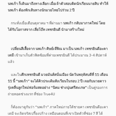
นพเก้า ก็เดินมาถึงทางเลือก เมื่อเจ้าตัวสอบติดนักเรียนนายสิบ ทำให้
นพเก้า ต้องพักเส้นทางนักมวยไทยไปร่วม 2 ปี
กระทั่งเมื่อเดือนตุลาคม ฯ ที่ผ่านมา
นพเก้า กลับมาภาคใหม่ โดย
ได้รับโอกาสจาก เสี่ยโบ๊ท เพชรยินดี นำมาสร้างใหม่
เปลี่ยนสีเสื้อจาก นพเก้า ศิษย์เจ๊พิณ มาเป็น นพเก้า เพชรยินดีอะคา
เดมี
เข้ามาเก็บตัวฟิตซ้อมที่ค่ายเพชรยินดี ได้ประมาณ 3-4 สัปดาห์
แล้ว
และใน
ศึกเพชรยินดี มวยมันส์สนั่นเมือง นัดวันพฤหัสบดีที่ 11 เดือน
11 นี้ “นพเก้า” จะได้คิวประเดิมสังเวียนในรอบ 2 ปี เจอกับมวยดาว
รุ่งคลื่นลูกใหม่ฟอร์มสดอย่าง “นิคม ช่างนุ่นศรีสะเกษ”
เป็นคู่รองการ
ถ่ายทอดช่วงแรก ที่ช่อง True4U
ก็ต้องมาดูกันว่า “นพเก้า” ภาคใหม่ภายใต้ชายคา เพชรยินดีอะคา
เดมี จะเจิดจรัสเปรี้ยงปร้าง เหมือนตอนที่เขาเปิดตัวที่ช่อง 7 สี ได้