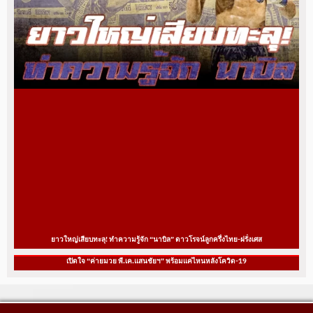
ยาวใหญ่เสียบทะลุ! ทำความรู้จัก “นาบิล” ดาวโรจน์ลูกครึ่งไทย-ฝรั่งเศส
เปิดใจ “ค่ายมวย พี.เค.แสนชัยฯ” พร้อมแค่ไหนหลังโควิด-19