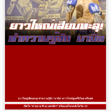
ยาวใหญ่เสียบทะลุ! ทำความรู้จัก “นาบิล” ดาวโรจน์ลูกครึ่งไทย-ฝรั่งเศส
เปิดใจ “ค่ายมวย พี.เค.แสนชัยฯ” พร้อมแค่ไหนหลังโควิด-19