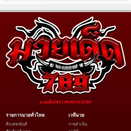
มวยเด็ด789 | MUAYDED789
รายการมวยทั่วไทย
เวทีมวย
ศึกเพชรยินดี
ราชดำเนิน