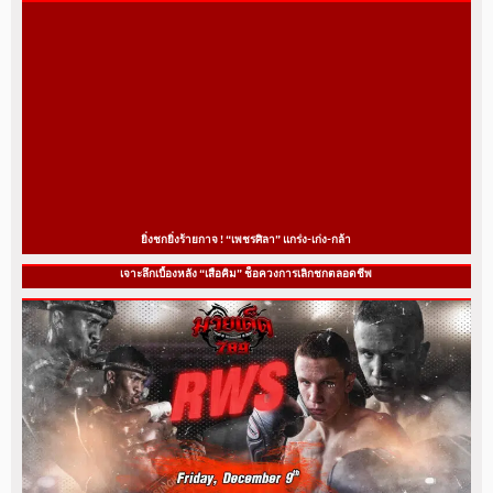
ยิ่งชกยิ่งร้ายกาจ ! “เพชรศิลา” แกร่ง-เก่ง-กล้า
เจาะลึกเบื้องหลัง “เสือคิม” ช็อควงการเลิกชกตลอดชีพ