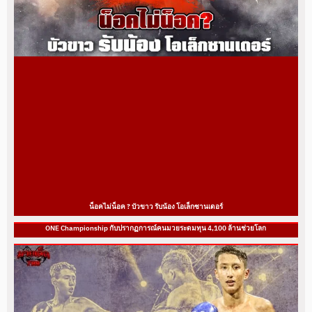
น็อคไม่น็อค ? บัวขาว รับน้อง โอเล็กซานเดอร์
ONE Championship กับปรากฏการณ์คนมวยระดมทุน 4,100 ล้านช่วยโลก