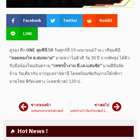
Facebook
Twitter
Reddit
LINE
คู่รอง ศึก
ONE ลุมพินี 59
วันศุกร์ที่ 19 เมษายน67 ณ เวทีลุมพินี
“ยอดทองไท ส.สมหมาย”
มวยขวาไอคิวดี วัย 30 ปี จากพัทลุง ได้คิว
รับมือน้องใหม่อันตราย
“เพชรน้ำงาม พี.เค.แสนชัย”
มวยฝีมือจัด
จ้าน วัยเดียวกัน จากอุบลราชธานี โดยพร้อมซัดกันภายใต้กติกา
มวยไทย พิกัดเฉพาะ (แคตช์เวต) 130 ป.
ข่าวก่อนหน้า
ข่าวต่อไป
เพชรมรกต พ่ายชวดแชมป์
เพชรบ้านไร่ ป้องกันเเชมป์ 112 ปอนด์ สองพยัคฆ์
Hot News !