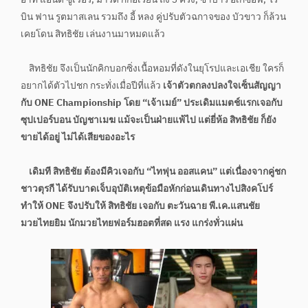
อาทิ แอนดี้ ซูเวอร์, มารัต กิกอเรียน ถึง 3 ครั้ง, ซาบาร์ อเกซอฟ, โร
บิน ฟาน รูตมาสเลน รวมถึง อี้ หลง คู่ปรับตัวฉกาจของ บัวขาว ก็ล้วน
เคยโดน สิทธิชัย เล่นงานมาหมดแล้ว
สิทธิชัย จึงเป็นนักคิกบอกซิ่งเนื้อหอมที่ดังในยุโรปและเอเชีย ใครก็
อยากได้ตัวไปชก กระทั่งเมื่อปีที่แล้ว
เจ้าตัวตกลงปลงใจเซ็นสัญญา
กับ ONE Championship โดย “เจ้าเมย์” ประเดิมแมตช์แรกเจอกับ
ซุปเปอร์บอน บัญชาเมฆ แม้จะเป็นฝ่ายแพ้ไป แต่ยี่ห้อ สิทธิชัย ก็ยัง
ขายได้อยู่ ไม่ได้เสียของอะไร
เดิมที สิทธิชัย ต้องมีคิวเจอกับ “ไทฟุน ออสแคน” แต่เนื่องจากคู่ชก
ชาวตุรกี ได้รับบาดเจ็บอุบัติเหตุข้อมือหักก่อนเดินทางไปสิงคโปร์
ทำให้ ONE จึงปรับให้ สิทธิชัย เจอกับ ตะวันฉาย พี.เค.แสนชัย
มวยไทยยิม นักมวยไทยฟอร์มฮอตที่สด แรง แกร่งทั่วแผ่น