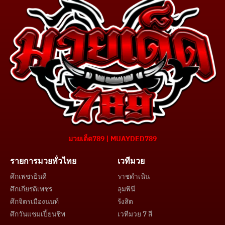
มวยเด็ด789 | MUAYDED789
รายการมวยทั่วไทย
เวทีมวย
ศึกเพชรยินดี
ราชดำเนิน
ศึกเกียรติเพชร
ลุมพินี
ศึกจิตรเมืองนนท์
รังสิต
ศึกวันแชมเปี้ยนชิพ
เวทีมวย 7 สี