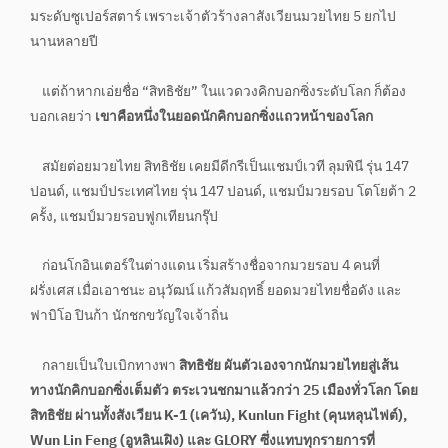
มระดับซูเปอร์สตาร์ เพราะเจ้าตัวร้างลาสังเวียนมวยไทย 5 ยกไป
นานหลายปี
แต่ถ้าหากเอ่ยชื่อ “สิทธิชัย” ในแวดวงคิกบอกซิ่งระดับโลก ก็ต้อง
บอกเลยว่า
เขาคือหนึ่งในยอดนักคิกบอกซิ่งแถวหน้าของโลก
สมัยต่อยมวยไทย สิทธิชัย เคยมีดีกรีเป็นแชมป์เวที ลุมพินี รุ่น 147
ปอนด์, แชมป์ประเทศไทย รุ่น 147 ปอนด์, แชมป์มวยรอบ โตโยต้า 2
ครั้ง, แชมป์มวยรอบฟูกเทียนกรุ๊ป
ก่อนโกอินเตอร์ในต่างแดน เริ่มสร้างชื่อจากมวยรอบ 4 คนที่
ฝรั่งเศส เมื่อเอาชนะ อนุวัฒน์ แก้วสัมฤทธิ์ ยอดมวยไทยชื่อดัง และ
ฟาบิโอ ปินก้า นักชกขวัญใจเจ้าถิ่น
กลายเป็นใบเบิกทางพา
สิทธิชัย ผันตัวเองจากนักมวยไทยสู่เส้น
ทางนักคิกบอกซิ่งเต็มตัว ตระเวนชกมาแล้วกว่า 25 เมืองทั่วโลก โดย
สิทธิชัย ผ่านทั้งสังเวียน K-1 (เควัน), Kunlun Fight (คุนหลุนไฟต์),
Wun Lin Feng (อูหลินเฝิง) และ GLORY ซึ่งแทบทุกรายการที่