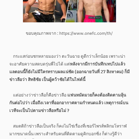
ขอบคุณภาพจาก : https://www.onefc.com/th/
กระแสก่อนชกหลายมองว่า ตะวันฉาย ดูดีกว่าเล็กน้อย เพราะน่า
จะอาศัยความสดบดรุ่นพี่ไปได้ แต่
หลังจากมีการบันทึกเทปไปแล้ว
แลตอนนี้ก็ยังไม่มีใครทราบผลแน่ชัด (ออกฉายวันที่ 27 สิงหาคม) ก็มี
ข่าวลือว่า สิทธิชัย เป็นผู้คว้าชัยได้ในไฟต์นี้
แต่อย่างว่าข่าวลือก็คือข่าวลือ
แฟนหมัดมวยก็คงต้องติดตามลุ้น
กันต่อไปว่า เมื่อถึงเวลาที่ออกอากาศตามกำหนดแล้ว เหตุการณ์บน
เวทีจะเป็นไปตามข่าวลือหรือไม่ ?
สมตติถ้าข่าวลือเป็นจริง ก็คงไม่ใช่เรื่องที่เซอร์ไพรส์พลิกมโหราฬ
มากขนาดนั้น เพราะสำหรับคนที่ติดตามดูคิกบอกซิ่ง ก็ต่างรู้ดีว่า