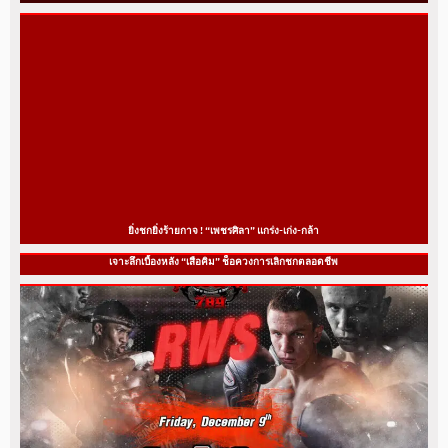
ยิ่งชกยิ่งร้ายกาจ ! “เพชรศิลา” แกร่ง-เก่ง-กล้า
เจาะลึกเบื้องหลัง “เสือคิม” ช็อควงการเลิกชกตลอดชีพ