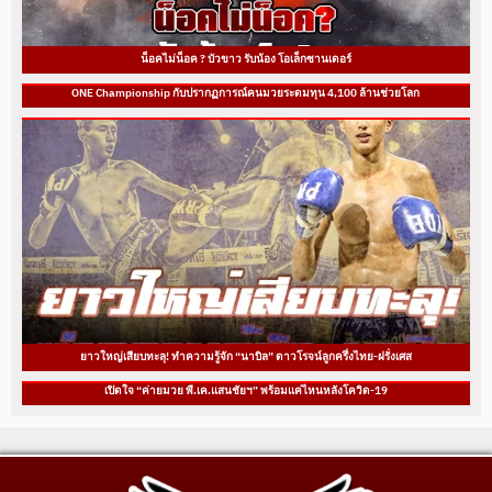
น็อคไม่น็อค ? บัวขาว รับน้อง โอเล็กซานเดอร์
ONE Championship กับปรากฏการณ์คนมวยระดมทุน 4,100 ล้านช่วยโลก
ยาวใหญ่เสียบทะลุ! ทำความรู้จัก “นาบิล” ดาวโรจน์ลูกครึ่งไทย-ฝรั่งเศส
เปิดใจ “ค่ายมวย พี.เค.แสนชัยฯ” พร้อมแค่ไหนหลังโควิด-19