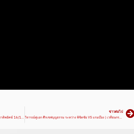
ข่าวต่อไป
วิจารณ์คู่เอก ศึกมวยมันส์วันศุกร์ ระหว่าง เพชรดำ VS ชาติพยัคฆ์ 16/10/63 | มวยเด็ด789
วิจารณ์คู่เอก ศึกเชฟบุญธรรม ระหว่าง พิชิตชัย VS แรมบ๊อง | เวทีธนกรสเตเดี้ยม 19/10/63 | มวยเด็ด789