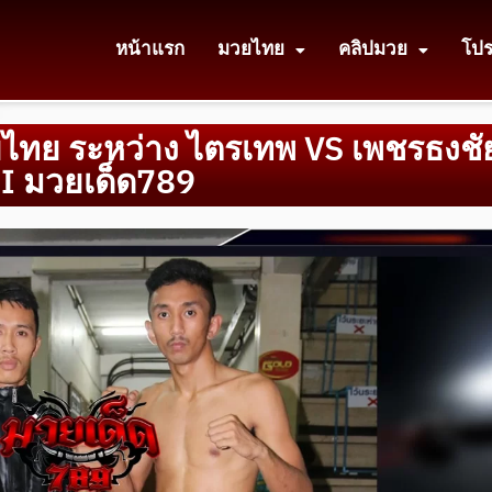
หน้าแรก
มวยไทย
คลิปมวย
โป
วยไทย ระหว่าง ไตรเทพ VS เพชรธงชั
3 I มวยเด็ด789