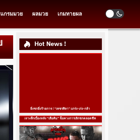
รแกรมมวย
ผลมวย
เกมทายผล
ย
Hot News !
ยิ่งชกยิ่งร้ายกาจ ! “เพชรศิลา” แกร่ง-เก่ง-กล้า
เจาะลึกเบื้องหลัง “เสือคิม” ช็อควงการเลิกชกตลอดชีพ