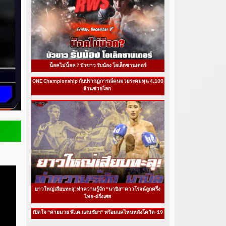
น็อคไม่น็อค ? บัวขาว รับน้อง โอเล็กซานเดอร์
ONE Championship กับปรากฏการณ์คนมวยระดมทุน 4,100
ล้านช่วยโลก
ยาวใหญ่เสียบทะลุ! ทำความรู้จัก “นาบิล” ดาวโรจน์ลูกครึ่ง
ไทย-ฝรั่งเศส
เปิดใจ “ค่ายมวย พี.เค.แสนชัยฯ” พร้อมแค่ไหนหลังโควิด-19