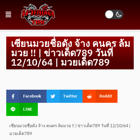
เซียนมวยชื่อดัง จ้าง คนคร ล้ม
มวย !! | ข่าวเด็ด789 วันที่
12/10/64 | มวยเด็ด789
Facebook
Twitter
Reddit
LINE
เซียนมวยชื่อดัง จ้าง คนคร ล้มมวย !! | ข่าวเด็ด789 วันที่ 12/10/64 |
มวยเด็ด789