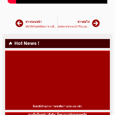
ข่าวก่อนหน้า
ข่าวต่อไป
เสี่ยโบ๊ทโพสต์เดือด! | ข่าวเด็ด789 วันที่ 09/10/64 | มวยเด็ด789
สมจิตร ควักกระเป๋า รีโนเวตเวทีอตก.3 !! | ข่าวเด็ด789 วันที่ 14/10/64 | มวยเด็ด789
Hot News !
ยิ่งชกยิ่งร้ายกาจ ! “เพชรศิลา” แกร่ง-เก่ง-กล้า
เจาะลึกเบื้องหลัง “เสือคิม” ช็อควงการเลิกชกตลอดชีพ