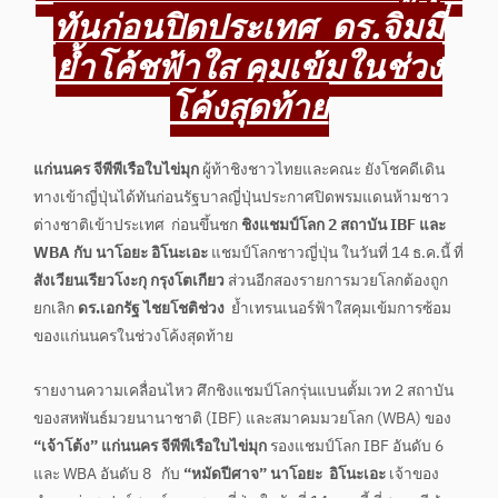
ทันก่อนปิดประเทศ ดร.จิมมี่
ย้ำโค้ชฟ้าใส คุมเข้มในช่วง
โค้งสุดท้าย
แก่นนคร จีพีพีเรือใบไข่มุก
ผู้ท้าชิงชาวไทยและคณะ ยังโชคดีเดิน
ทางเข้าญี่ปุ่นได้ทันก่อนรัฐบาลญี่ปุ่นประกาศปิดพรมแดนห้ามชาว
ต่างชาติเข้าประเทศ ก่อนขึ้นชก
ชิงแชมป์โลก 2 สถาบัน IBF และ
WBA กับ นาโอยะ อิโนะเอะ
แชมป์โลกชาวญี่ปุ่น ในวันที่ 14 ธ.ค.นี้ ที่
สังเวียนเรียวโงะกุ กรุงโตเกียว
ส่วนอีกสองรายการมวยโลกต้องถูก
ยกเลิก
ดร.เอกรัฐ ไชยโชติช่วง
ย้ำเทรนเนอร์ฟ้าใสคุมเข้มการซ้อม
ของแก่นนครในช่วงโค้งสุดท้าย
รายงานความเคลื่อนไหว ศึกชิงแชมป์โลกรุ่นแบนตั้มเวท 2 สถาบัน
ของสหพันธ์มวยนานาชาติ (IBF) และสมาคมมวยโลก (WBA) ของ
“เจ้าโต้ง” แก่นนคร จีพีพีเรือใบไข่มุก
รองแชมป์โลก IBF อันดับ 6
และ WBA อันดับ 8 กับ
“หมัดปีศาจ” นาโอยะ อิโนะเอะ
เจ้าของ