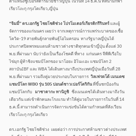
ตำแหน่งซูเปอร์สตาร์มวยชาวญี่ปุ่น ในวันที่ 14 ธ.ค.นี้ ที่สนามกีฬา
เรียวโงะกุ กรุงโตเกียว,ญี่ปุ่น
“จิมมี่” ดร.เอกรัฐ ไชยโชติช่วง โปรโมเตอร์เกียรติกรีรินทร์
และผู้
จัดการของแก่นนคร เผยว่า จากเหตุการณ์การแพร่ระบาดของเชื้อ
โควิด-19 สายพันธุ์กลายพันธุ์โอไมครอน ทางรัฐบาลญี่ปุ่นได้
ประกาศปิดพรหมแดนห้ามชาวต่างชาติทุกคนเข้าญี่ปุ่น ตั้งแต่ 30
พ.ย.ที่ผ่านมา นับว่ายังเป็นเรื่องโชคดี ที่ทาง แก่นนคร จีพีพีเรือใบ
ไข่มุก ผู้ท้าชิงแชมป์โลกของ นาโอยะ อิโนะเอะ แชมป์โลก 2
สถาบันIBF และ WBA ได้เดินทางมาถึงประเทศญี่ปุ่นเมื่อวันที่ 28
พ.ย.ที่ผ่านมา รวมถึงคู่มวยประกอบในรายการ
วิลเฟรดโด้ เมนเดซ
แชมป์โลก WBO รุ่น 105 ปอนด์ชาวเปอร์โตริกัน
ที่ขึ้นชกป้องกัน
แชมป์โลกกับ
มาซาตากะ ทานิกูชิ
ซึ่งเมนเดซได้เดินทางมาถึงวัน
เดียวกัน แต่เข้าพักคนละโรงแรม ทำให้คู่มวยในรายการในวันที่ 14
ธ.ค.นี้ สามารถดำเนินการจัดการแข่งขันได้ตามกำหนดที่สังเวียน
เรียวโงะกุ กรุงโตเกียว
ดร.เอกรัฐ ไชยโชติช่วง เผยต่อว่า การประกาศห้ามชาวต่างประเทศ