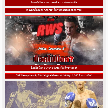
ยิ่งชกยิ่งร้ายกาจ ! “เพชรศิลา” แกร่ง-เก่ง-กล้า
เจาะลึกเบื้องหลัง “เสือคิม” ช็อควงการเลิกชกตลอดชีพ
น็อคไม่น็อค ? บัวขาว รับน้อง โอเล็กซานเดอร์
ONE Championship กับปรากฏการณ์คนมวยระดมทุน 4,100 ล้านช่วยโลก