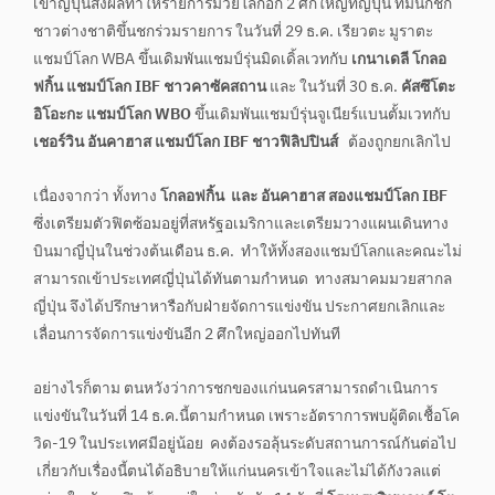
เข้าญี่ปุ่นส่งผลทำให้รายการมวยโลกอีก 2 ศึกใหญ่ที่ญี่ปุ่น ที่มีนักชก
ชาวต่างชาติขึ้นชกร่วมรายการ ในวันที่ 29 ธ.ค. เรียวตะ มูราตะ
แชมป์โลก WBA ขึ้นเดิมพันแชมป์รุ่นมิดเดิ้ลเวทกับ
เกนาเดลี โกลอ
ฟกิ้น แชมป์โลก IBF ชาวคาซัคสถาน
และ ในวันที่ 30 ธ.ค.
คัสซึโตะ
อิโอะกะ แชมป์โลก WBO
ขึ้นเดิมพันแชมป์รุ่นจูเนียร์แบนตั้มเวทกับ
เชอร์วิน อันคาฮาส แชมป์โลก IBF ชาวฟิลิปปินส์
ต้องถูกยกเลิกไป
เนื่องจากว่า ทั้งทาง
โกลอฟกิ้น และ อันคาฮาส สองแชมป์โลก IBF
ซึ่งเตรียมตัวฟิตซ้อมอยู่ที่สหรัฐอเมริกาและเตรียมวางแผนเดินทาง
บินมาญี่ปุ่นในช่วงต้นเดือน ธ.ค. ทำให้ทั้งสองแชมป์โลกและคณะไม่
สามารถเข้าประเทศญี่ปุ่นได้ทันตามกำหนด ทางสมาคมมวยสากล
ญี่ปุ่น จึงได้ปรึกษาหารือกับฝ่ายจัดการแข่งขัน ประกาศยกเลิกและ
เลื่อนการจัดการแข่งขันอีก 2 ศึกใหญ่ออกไปทันที
อย่างไรก็ตาม ตนหวังว่าการชกของแก่นนครสามารถดำเนินการ
แข่งขันในวันที่ 14 ธ.ค.นี้ตามกำหนด เพราะอัตราการพบผู้ติดเชื้อโค
วิด-19 ในประเทศมีอยู่น้อย คงต้องรอลุ้นระดับสถานการณ์กันต่อไป
เกี่ยวกับเรื่องนี้ตนได้อธิบายให้แก่นนครเข้าใจและไม่ได้กังวลแต่