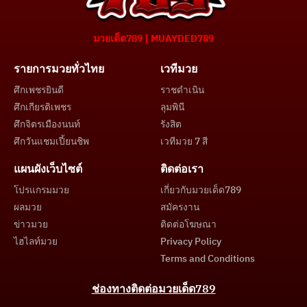
มวยเด็ด789 | MUAYDED789
รายการมวยทั่วไทย
เวทีมวย
ศึกเพชรยินดี
ราชดำเนิน
ศึกเกียรติเพชร
ลุมพินี
ศึกจิตรเมืองนนท์
รังสิต
ศึกวันแชมเปี้ยนชิพ
เวทีมวย 7 สี
แผนผังเว็บไซต์
ติดต่อเรา
โปรแกรมมวย
เกี่ยวกับมวยเด็ด789
ผลมวย
สมัครงาน
ข่าวมวย
ติดต่อโฆษณา
ไฮไลท์มวย
Privacy Policy
Terms and Conditions
ช่องทางติดต่อมวยเด็ด789