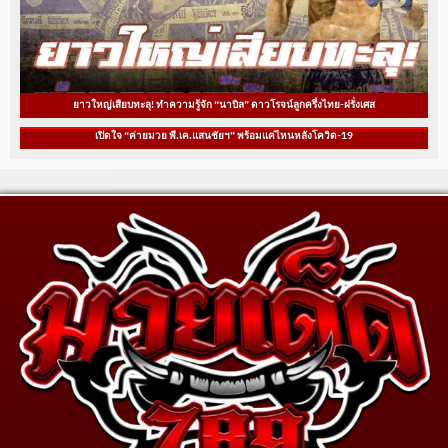
ยาวใหญ่เสียบทะลุ! ทำความรู้จัก “นาบิล” ดาวโรจน์ลูกครึ่งไทย-ฝรั่งเศส
เปิดใจ “ค่ายมวย พี.เค.แสนชัยฯ” พร้อมแค่ไหนหลังโควิด-19