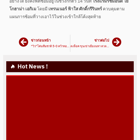
อย่างใด ยังคงฟิตซ้อมอยู่ในช่วงกักตัว 14 วันที่
โรงแรมริชมอนด์ โย
โกฮาม่า เอกิเม
โดยมี
เทรนเนอร์ ฟ้าใส ศักดิ์กรีรินทร์
ควบคุมตาม
แผนการซ้อมที่วางเอาไว้ในช่วงเข้าใกล้โค้งสุดท้าย
ข่าวก่อนหน้า
ข่าวต่อไป
“วิว”โค่นทีมชาติ 5-0 คว้าทองคล้องคอศึกชิงแชมป์ปทท.
ลงล็อค ขุนเข่าเมืองมหา ดวล ไอ้หนุ่มซินตึ้ง
Hot News !