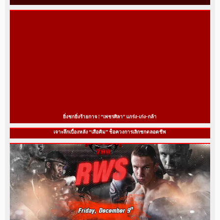
ยิ่งชกยิ่งร้ายกาจ ! “เพชรศิลา” แกร่ง-เก่ง-กล้า
เจาะลึกเบื้องหลัง “เสือคิม” ช็อควงการเลิกชกตลอดชีพ