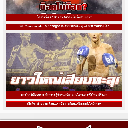
น็อคไม่น็อค ? บัวขาว รับน้อง โอเล็กซานเดอร์
ONE Championship กับปรากฏการณ์คนมวยระดมทุน 4,100 ล้านช่วยโลก
ยาวใหญ่เสียบทะลุ! ทำความรู้จัก “นาบิล” ดาวโรจน์ลูกครึ่งไทย-ฝรั่งเศส
เปิดใจ “ค่ายมวย พี.เค.แสนชัยฯ” พร้อมแค่ไหนหลังโควิด-19