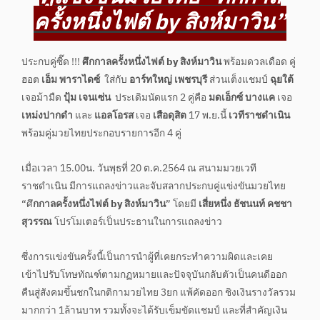
ครั้งหนึ่งไฟต์ by สิงห์มาวิน”
ประกบคู่ซี๊ด !!!
ศึกกาลครั้งหนึ่งไฟต์ by สิงห์มาวิน
พร้อมดวลเดือด คู่
ฮอต
เอ็ม พาราไดซ์
ใส่กับ
อาร์ทใหญ่ เพชรบุรี
ส่วนเต็งแชมป์
ฉุยใต้
เจอม้ามืด
ปุ้ม เจนเซ่น
ประเดิมนัดแรก 2 คู่คือ
มดเอ็กซ์ บางแค
เจอ
เหม่งปากดำ
และ
แอลโอรส
เจอ
เสือดุสิต
17 พ.ย.นี้
เวทีราชดำเนิน
พร้อมคู่มวยไทยประกอบรายการอีก 4 คู่
เมื่อเวลา 15.00น. วันพุธที่ 20 ต.ค.2564 ณ สนามมวยเวที
ราชดำเนิน มีการแถลงข่าวและจับสลากประกบคู่แข่งขันมวยไทย
“ศึ
กกาลครั้งหนึ่งไฟต์ by สิงห์มาวิน
” โดยมี
เสี่ยหนึ่ง ธัชนนท์ คชชา
สุวรรณ
โปรโมเตอร์เป็นประธานในการแถลงข่าว
ซึ่งการแข่งขันครั้งนี้เป็นการนำผู้ที่เคยกระทำความผิดและเคย
เข้าไปรับโทษทัณฑ์ตามกฏหมายและปัจจุบันกลับตัวเป็นคนดีออก
คืนสู่สังคมขึ้นชกในกติกามวยไทย 3ยก แพ้คัดออก ชิงเงินรางวัลรวม
มากกว่า 1ล้านบาท รวมทั้งจะได้รับเข็มขัดแชมป์ และที่สำคัญเงิน