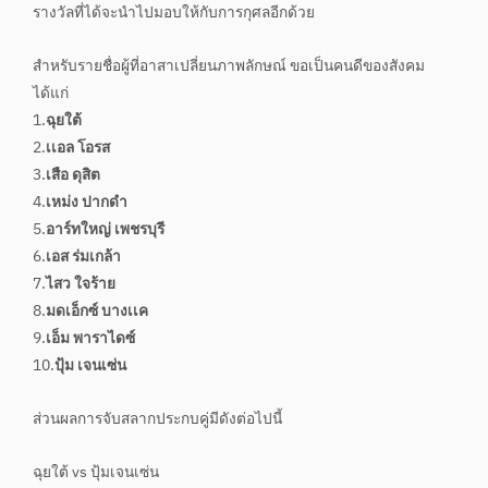
รางวัลที่ได้จะนำไปมอบให้กับการกุศลอีกด้วย
สำหรับรายชื่อผู้ที่อาสาเปลี่ยนภาพลักษณ์ ขอเป็นคนดีของสังคม
ได้แก่
1.
ฉุยใต้
2.
เเอล โอรส
3.
เสือ ดุสิต
4.
เหม่ง ปากดำ
5.
อาร์ทใหญ่ เพชรบุรี
6.
เอส ร่มเกล้า
7.
ไสว ใจร้าย
8.
มดเอ็กซ์ บางเเค
9.
เอ็ม พาราไดซ์
10.
ปุ้ม เจนเซ่น
ส่วนผลการจับสลากประกบคู่มีดังต่อไปนี้
ฉุยใต้ vs ปุ้มเจนเซ่น