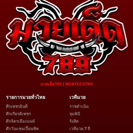
มวยเด็ด789 | MUAYDED789
รายการมวยทั่วไทย
เวทีมวย
ศึกเพชรยินดี
ราชดำเนิน
ศึกเกียรติเพชร
ลุมพินี
ศึกจิตรเมืองนนท์
รังสิต
ศึกวันแชมเปี้ยนชิพ
เวทีมวย 7 สี