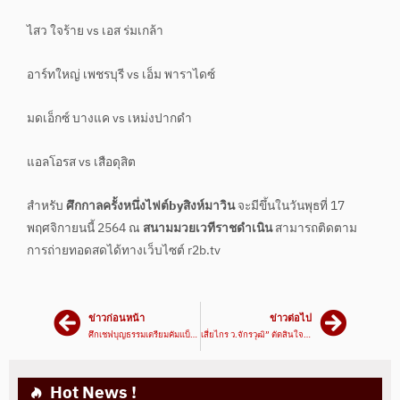
ไสว ใจร้าย vs เอส ร่มเกล้า
อาร์ทใหญ่ เพชรบุรี vs เอ็ม พาราไดซ์
มดเอ็กซ์ บางแค vs เหม่งปากดำ
แอลโอรส vs เสือดุสิต
สำหรับ
ศึกกาลครั้งหนึ่งไฟต์byสิงห์มาวิน
จะมีขึ้นในวันพุธที่ 17
พฤศจิกายนนี้ 2564 ณ
สนามมวยเวทีราชดำเนิน
สามารถติดตาม
การถ่ายทอดสดได้ทางเว็บไซต์ r2b.tv
ข่าวก่อนหน้า
ข่าวต่อไป
ศึกเชฟบุญธรรมเตรียมคัมแบ็คต้นปี 2565
เสี่ยไกร ว.จักรวุฒิ” ตัดสินใจยุบค่ายยกมวยให้คนอื่นดูแล!!
Hot News !