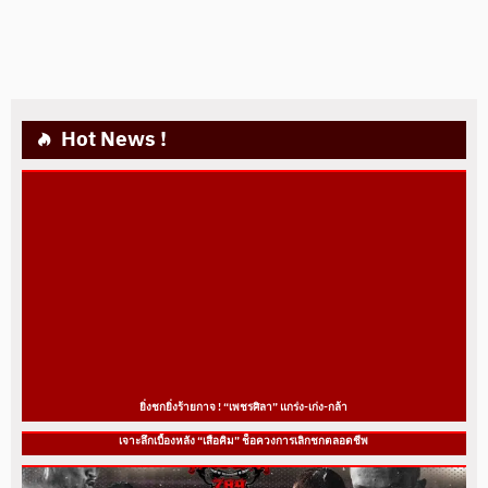
Hot News !
ยิ่งชกยิ่งร้ายกาจ ! “เพชรศิลา” แกร่ง-เก่ง-กล้า
เจาะลึกเบื้องหลัง “เสือคิม” ช็อควงการเลิกชกตลอดชีพ