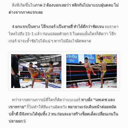
สิ่งที่เกิดขึ้นใน
ภาค 2 ต้องบอกเลยว่า พลิกกันไปมาแบบฝุ่นตลบ ไม่
ต่างจากภาคแรกเลย
4 ยกแรกเป็นทาง โจ๊กเกอร์ แป๊ะสายสี่ ทำได้ดีกว่าชัดเจน
จนราคา
ไหลไปถึง 15-1 แล้ว ก่อนปล่อยตัวยก 5 ในตอนนั้นใครก็คิดว่า โจ๊ก
เกอร์ น่าจะย้ำชัยไปได้แน่ ๆ หากไม่มีอะไรผิดพลาด
ทว่าจากสถานการณ์ที่ใครก็คิดว่าแบเบอร์
ทางฝั่ง “นพเดช แดง
เขาทราย”
ก็ไม่ทำให้ทีมงานผิดหวัง
พยายามเร่งเดินหน้าต่อยหมัด
ปล้ำตี มีจังหวะได้ทุ่มทิ้ง 2 หน ก่อนจะมาสร้างช็อตเด็ดเปลี่ยนเกมใน
ปลายยก 5