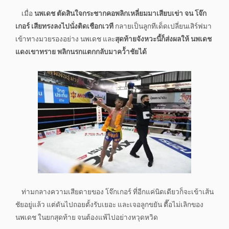
เมื่อ
นพเดช ตัดสินใจกระชากคอพลิกเหลี่ยมมาเสียบเข่า จน โจ๊ก
เกอร์ เสียทรงลงไปนั่งติดเชือกเวที
กลายเป็นลูกทีเด็ดเปลี่ยนเสิร์ฟมา
เข้าทางมวยรองอย่าง นพเดช และ
สุดท้ายจังหวะนี้ก็ส่งผลให้ นพเดช
แดงเขาทราย พลิกนรกแตกกลับมาคว้้าชัยได้
ท่ามกลางความเสียดายของ โจ๊กเกอร์ ที่อีกแค่นิดเดียวก็จะเข้าเส้น
ชัยอยู่แล้ว แต่ดันไปถอยตั้งรับเยอะ และเจอลูกขยัน ตื๊อไม่เลิกของ
นพเดช ในยกสุดท้าย จนต้องแพ้ไปอย่างหวุดหวิด