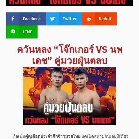
Facebook
Twitter
Reddit
LINE
ควันหลง “โจ๊กเกอร์ VS นพ
เดช” คู่มวยฝุ่นตลบ
ถือเป็น
คู่ดุเดือดประจำศึกจ้าวมวยไทย
นัดเปิดสนามกันเลยทีเดียว