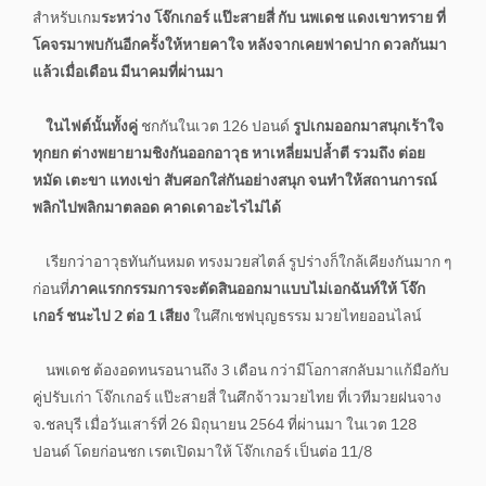
สำหรับเกม
ระหว่าง โจ๊กเกอร์ แป๊ะสายสี่ กับ นพเดช แดงเขาทราย
ที่
โคจรมาพบกันอีกครั้งให้หายคาใจ หลังจากเคยฟาดปาก ดวลกันมา
แล้วเมื่อเดือน มีนาคมที่ผ่านมา
ในไฟต์นั้นทั้งคู่
ชกกันในเวต 126 ปอนด์
รูปเกมออกมาสนุกเร้าใจ
ทุกยก ต่างพยายามชิงกันออกอาวุธ หาเหลี่ยมปล้ำตี รวมถึง ต่อย
หมัด เตะขา แทงเข่า สับศอกใส่กันอย่างสนุก จนทำให้สถานการณ์
พลิกไปพลิกมาตลอด คาดเดาอะไรไม่ได้
เรียกว่าอาวุธทันกันหมด ทรงมวยสไตล์ รูปร่างก็ใกล้เคียงกันมาก ๆ
ก่อนที่
ภาคแรกกรรมการจะตัดสินออกมาแบบไม่เอกฉันท์ให้ โจ๊ก
เกอร์ ชนะไป 2 ต่อ 1 เสียง
ในศึกเชฟบุญธรรม มวยไทยออนไลน์
นพเดช ต้องอดทนรอนานถึง 3 เดือน กว่ามีโอกาสกลับมาแก้มือกับ
คู่ปรับเก่า โจ๊กเกอร์ แป๊ะสายสี่ ในศึกจ้าวมวยไทย ที่เวทีมวยฝนจาง
จ.ชลบุรี เมื่อวันเสาร์ที่ 26 มิถุนายน 2564 ที่ผ่านมา ในเวต 128
ปอนด์ โดยก่อนชก เรตเปิดมาให้ โจ๊กเกอร์ เป็นต่อ 11/8