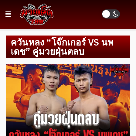
ควันหลง “โจ๊กเกอร์ VS นพ
เดช” คู่มวยฝุ่นตลบ