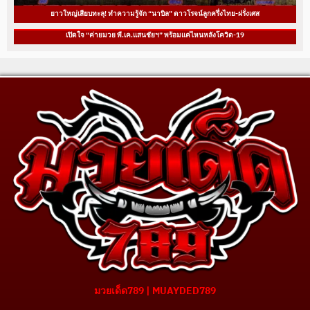
ยาวใหญ่เสียบทะลุ! ทำความรู้จัก “นาบิล” ดาวโรจน์ลูกครึ่งไทย-ฝรั่งเศส
เปิดใจ “ค่ายมวย พี.เค.แสนชัยฯ” พร้อมแค่ไหนหลังโควิด-19
มวยเด็ด789 | MUAYDED789