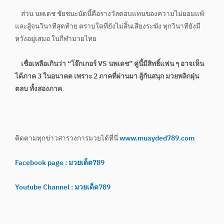
ส่วน นพเดช ชัยชนะนัดนี้คือรางวัลตอบแทนของความไม่ยอมแพ้
และสู้จนวินาทีสุดท้าย ตราบใดที่ยังไม่สิ้นเสียงระฆัง ทุกวินาทียังมี
หวังอยู่เสมอ ในกีฬามวยไทย
เชื่อเหลือเกินว่า “โจ๊กเกอร์ VS นพเดช” คู่นี้มีสิทธิ์แฟน ๆ อาจเห็น
ได้ภาค 3 ในอนาคต เพราะ 2 ภาคที่ผ่านมา สู้กันสนุก มวยพลิกฝุ่น
ตลบ ทั้งสองภาค
ติดตามทุกข่าวสารวงการมวยได้ที่นี่
www.muayded789.com
Facebook page : มวยเด็ด789
Youtube Channel : มวยเด็ด789