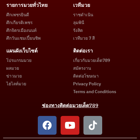
รายการมวยทั่วไทย
เวทีมวย
ศึกเพชรยินดี
ราชดำเนิน
ศึกเกียรติเพชร
ลุมพินี
ศึกจิตรเมืองนนท์
รังสิต
ศึกวันแชมเปี้ยนชิพ
เวทีมวย 7 สี
แผนผังเว็บไซต์
ติดต่อเรา
โปรแกรมมวย
เกี่ยวกับมวยเด็ด789
ผลมวย
สมัครงาน
ข่าวมวย
ติดต่อโฆษณา
ไฮไลท์มวย
Privacy Policy
Terms and Conditions
ช่องทางติดต่อมวยเด็ด789