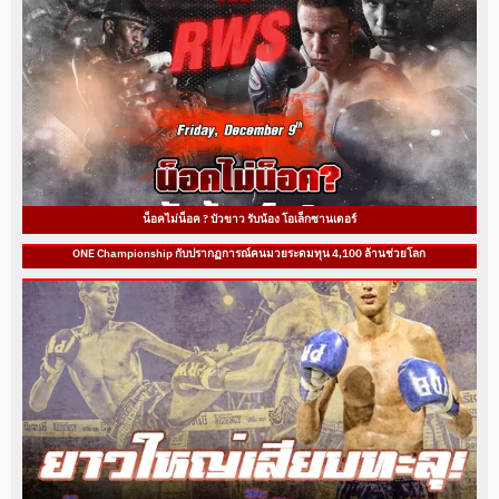
น็อคไม่น็อค ? บัวขาว รับน้อง โอเล็กซานเดอร์
ONE Championship กับปรากฏการณ์คนมวยระดมทุน 4,100 ล้านช่วยโลก