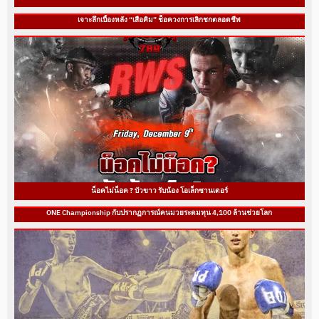
เจาะลึกเบื้องหลัง “เสือคิม” ช็อควงการเลิกชกตลอดชีพ
น็อคไม่น็อค ? บัวขาว รับน้อง โอเล็กซานเดอร์
ONE Championship กับปรากฏการณ์คนมวยระดมทุน 4,100 ล้านช่วยโลก