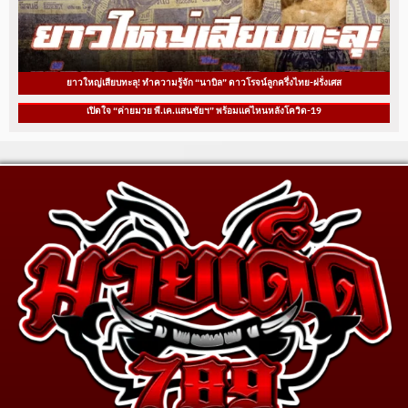
ยาวใหญ่เสียบทะลุ! ทำความรู้จัก “นาบิล” ดาวโรจน์ลูกครึ่งไทย-ฝรั่งเศส
เปิดใจ “ค่ายมวย พี.เค.แสนชัยฯ” พร้อมแค่ไหนหลังโควิด-19