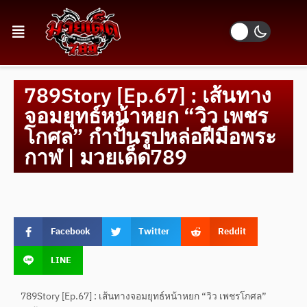
789Story [Ep.67] : เส้นทาง
จอมยุทธ์หน้าหยก “วิว เพชร
โกศล” กำปั้นรูปหล่อฝีมือพระ
กาฬ | มวยเด็ด789
Facebook
Twitter
Reddit
LINE
789Story [Ep.67] : เส้นทางจอมยุทธ์หน้าหยก “วิว เพชรโกศล”