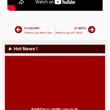
ข่าวก่อนหน้า
ข่าวต่อไป
789Story [Ep.พิเศษ] “อ๊อด เคโอ” VS “กุมารดำ” จากนักข่าวเพื่อนรักสู่คู่มวยโซเชียลแห่งปี | มวยเด็ด789
789Story [Ep.69] : เส้นทางโคตรดาวรุ่งเบอร์ 1 ยุคนี้! “เพชรศิลา ว.อุรชา”
Hot News !
ยิ่งชกยิ่งร้ายกาจ ! “เพชรศิลา” แกร่ง-เก่ง-กล้า