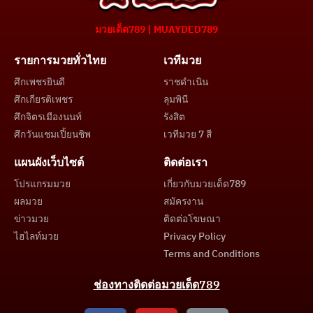
มวยเด็ด789 | MUAYDED789
รายการมวยทั่วไทย
เวทีมวย
ศึกเพชรยินดี
ราชดำเนิน
ศึกเกียรติเพชร
ลุมพินี
ศึกจิตรเมืองนนท์
รังสิต
ศึกวันแชมเปี้ยนชิพ
เวทีมวย 7 สี
แผนผังเว็บไซต์
ติดต่อเรา
โปรแกรมมวย
เกี่ยวกับมวยเด็ด789
ผลมวย
สมัครงาน
ข่าวมวย
ติดต่อโฆษณา
ไฮไลท์มวย
Privacy Policy
Terms and Conditions
ช่องทางติดต่อมวยเด็ด789