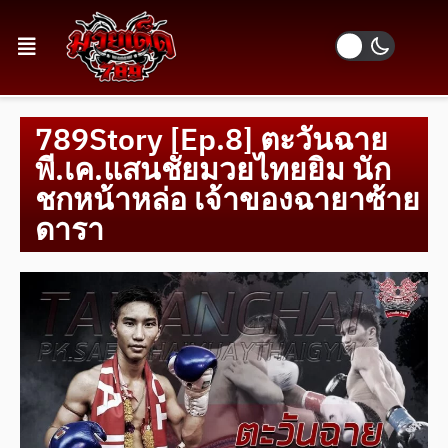
789Story [Ep.8] ตะวันฉาย
พี.เค.แสนชัยมวยไทยยิม นัก
ชกหน้าหล่อ เจ้าของฉายาซ้าย
ดารา