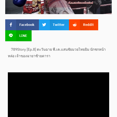
Facebook
Twitter
Reddit
LINE
789Story [Ep.8] ตะวันฉาย พี.เค.แสนชัยมวยไทยยิม นักชกหน้า
หล่อ เจ้าของฉายาซ้ายดารา