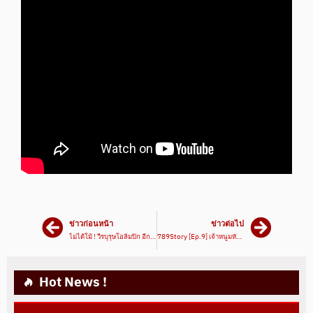
ข่าวก่อนหน้า
ข่าวต่อไป
ไม่ได้โม้ ! วีรบุรุษโอลิมปิก อีก 1 ขวัญใจชาวไทย “สมรักษ์ คำสิงห์” | 789Story [Ep.7] – มวยเด็ด789
789Story [Ep.9] เจ้าหนูมหัศจรรย์ นักชกฟอร์มแรงจากตระกูลมวยยูฮันเงาะ
Hot News !