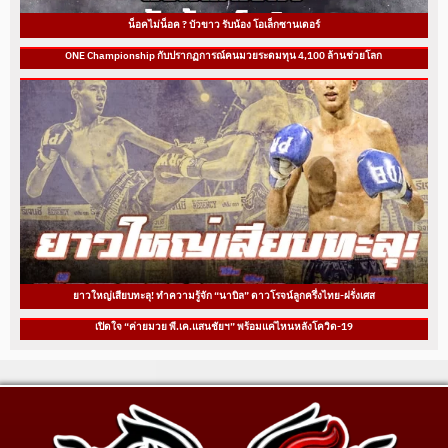
น็อคไม่น็อค ? บัวขาว รับน้อง โอเล็กซานเดอร์
ONE Championship กับปรากฏการณ์คนมวยระดมทุน 4,100 ล้านช่วยโลก
ยาวใหญ่เสียบทะลุ! ทำความรู้จัก “นาบิล” ดาวโรจน์ลูกครึ่งไทย-ฝรั่งเศส
เปิดใจ “ค่ายมวย พี.เค.แสนชัยฯ” พร้อมแค่ไหนหลังโควิด-19