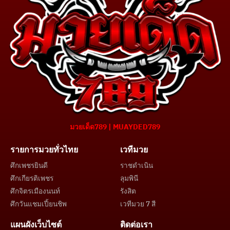
มวยเด็ด789 | MUAYDED789
รายการมวยทั่วไทย
เวทีมวย
ศึกเพชรยินดี
ราชดำเนิน
ศึกเกียรติเพชร
ลุมพินี
ศึกจิตรเมืองนนท์
รังสิต
ศึกวันแชมเปี้ยนชิพ
เวทีมวย 7 สี
แผนผังเว็บไซต์
ติดต่อเรา