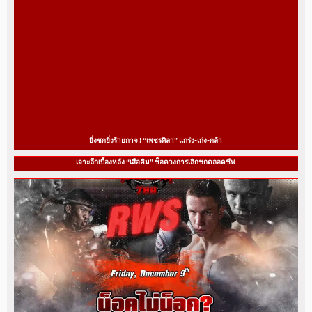
ยิ่งชกยิ่งร้ายกาจ ! “เพชรศิลา” แกร่ง-เก่ง-กล้า
เจาะลึกเบื้องหลัง “เสือคิม” ช็อควงการเลิกชกตลอดชีพ