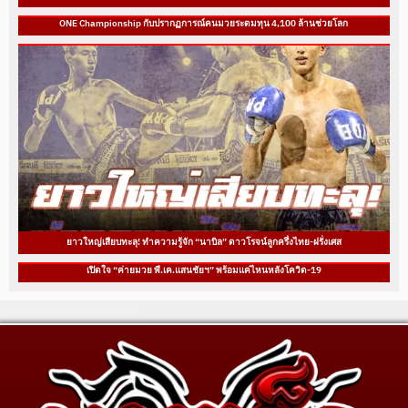
ONE Championship กับปรากฏการณ์คนมวยระดมทุน 4,100 ล้านช่วยโลก
ยาวใหญ่เสียบทะลุ! ทำความรู้จัก “นาบิล” ดาวโรจน์ลูกครึ่งไทย-ฝรั่งเศส
เปิดใจ “ค่ายมวย พี.เค.แสนชัยฯ” พร้อมแค่ไหนหลังโควิด-19