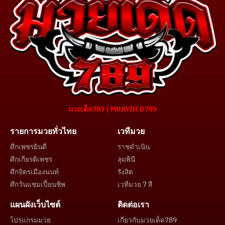
มวยเด็ด789 | MUAYDED789
รายการมวยทั่วไทย
เวทีมวย
ศึกเพชรยินดี
ราชดำเนิน
ศึกเกียรติเพชร
ลุมพินี
ศึกจิตรเมืองนนท์
รังสิต
ศึกวันแชมเปี้ยนชิพ
เวทีมวย 7 สี
แผนผังเว็บไซต์
ติดต่อเรา
โปรแกรมมวย
เกี่ยวกับมวยเด็ด789