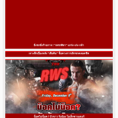
ยิ่งชกยิ่งร้ายกาจ ! “เพชรศิลา” แกร่ง-เก่ง-กล้า
เจาะลึกเบื้องหลัง “เสือคิม” ช็อควงการเลิกชกตลอดชีพ
น็อคไม่น็อค ? บัวขาว รับน้อง โอเล็กซานเดอร์