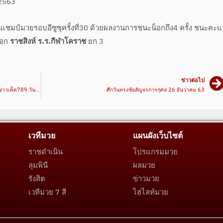
 2563
ชมป์มวยรอบอีซูซุครั้งที่30 ด้วยผลงานการชนะน็อกถึง4 ครั้ง ชนะคะ
็อก
ราชสิงห์ ร.ร.กีฬาโคราช
ยก 3
ข่าวต่อไป
เสี่ยโบ๊ท การันตี นาวี ไม่ธรรมดา ก่อนดวล ฟ้าวันใหม่ | ข่าวเด็ด789 วันที่ 09/12/63 | มวยเด็ด789
ศึกวันทรงชัยสัญจรการกุศล 26 ธันวาคม 63
เวทีมวย
แผนผังเว็บไซต์
ราชดำเนิน
โปรแกรมมวย
ลุมพินี
ผลมวย
รังสิต
ข่าวมวย
เวทีมวย 7 สี
ไฮไลท์มวย