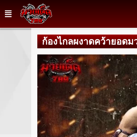
ก้องไกลผงาดคว้ายอดม