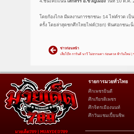
4.ชนะคะแนน
เสกสรร อ.ขวัญเมือง
วันที่ 10 ต.ค.
โดยก้องไกล มีผลงานการชกชนะ 14 ไฟต์รวด เป็นแ
ครั้ง โดยล่าสุดชกศึกไทยไฟต์(3ยก) ฟันศอกชนะน
ข่าวก่อนหน้า
รายการมวยทั่วไทย
ศึกเพชรยินดี
ศึกเกียรติเพชร
ศึกจิตรเมืองนนท์
ศึกวันแชมเปี้ยนชิพ
มวยเด็ด789 | MUAYDED789