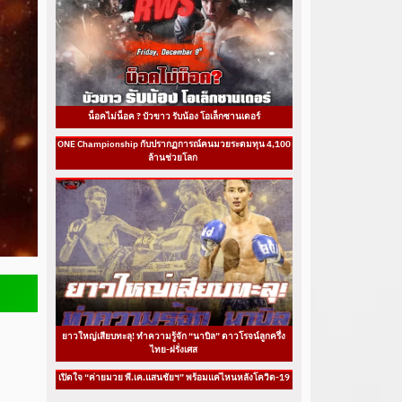
น็อคไม่น็อค ? บัวขาว รับน้อง โอเล็กซานเดอร์
ONE Championship กับปรากฏการณ์คนมวยระดมทุน 4,100
ล้านช่วยโลก
ยาวใหญ่เสียบทะลุ! ทำความรู้จัก “นาบิล” ดาวโรจน์ลูกครึ่ง
ไทย-ฝรั่งเศส
เปิดใจ “ค่ายมวย พี.เค.แสนชัยฯ” พร้อมแค่ไหนหลังโควิด-19