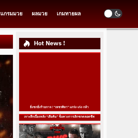
รแกรมมวย
ผลมวย
เกมทายผล
Hot News !
ยิ่งชกยิ่งร้ายกาจ ! “เพชรศิลา” แกร่ง-เก่ง-กล้า
เจาะลึกเบื้องหลัง “เสือคิม” ช็อควงการเลิกชกตลอดชีพ