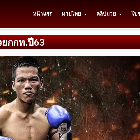
หน้าแรก
มวยไทย
คลิปมวย
โป
วยกกท.ปี63