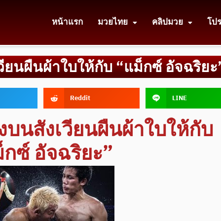
หน้าแรก
มวยไทย
คลิปมวย
โป
ียนผืนผ้าใบให้กับ “แม็กซ์ อัจฉริยะ
Reddit
LINE
งบนสังเวียนผืนผ้าใบให้กับ
็กซ์ อัจฉริยะ”