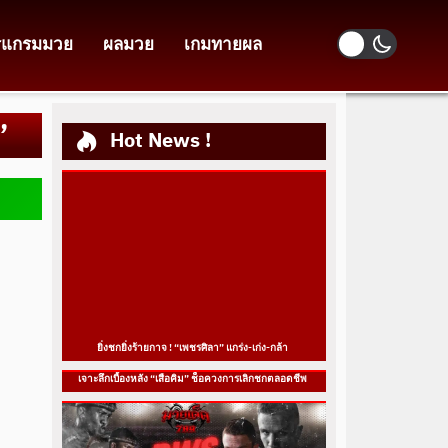
รแกรมมวย
ผลมวย
เกมทายผล
”
Hot News !
ยิ่งชกยิ่งร้ายกาจ ! “เพชรศิลา” แกร่ง-เก่ง-กล้า
เจาะลึกเบื้องหลัง “เสือคิม” ช็อควงการเลิกชกตลอดชีพ