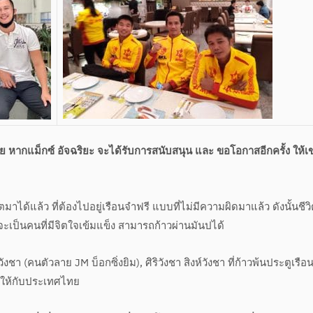
อย หากแม็กซ์ อัจฉริยะ จะได้รับการสนับสนุน และ ขอโอกาสอีกครั้ง ให้เ
าได้แล้ว ที่ต้องไปอยู่เรือนจำฟรี แบบที่ไม่มีความผิดมาแล้ว ดังนั้นชีว
จะเป็นคนที่มีจิตใจเข้มแข็ง สามารถก้าวผ่านมันปได้
ชา (คนตัวลาย JM บ็อกซิ่งยิม), ศิริวังชา สิงห์วังชา ที่ก้าวพ้นประตูเรือ
งให้กับประเทศไทย