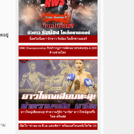
ตอยู่
น็อคไม่น็อค ? บัวขาว รับน้อง โอเล็กซานเดอร์
ONE Championship กับปรากฏการณ์คนมวยระดมทุน 4,100
ล้านช่วยโลก
ยาวใหญ่เสียบทะลุ! ทำความรู้จัก “นาบิล” ดาวโรจน์ลูกครึ่ง
ไทย-ฝรั่งเศส
วาม
เปิดใจ “ค่ายมวย พี.เค.แสนชัยฯ” พร้อมแค่ไหนหลังโควิด-19