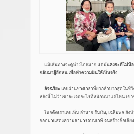
แม้เส้นทางจะดูห่างไกลมาก แต่มัน
คงจะดีไม่น้
กลับมาสู้อีกหน เพื่อทำความฝันให้เป็นจริง
อัจฉริยะ
เคยผ่านช่วงเวลาที่ยากลำบากสุดในชีวิตม
หลังนี้ ไม่ว่าเขาจะเจออะไรที่หนักหนาแค่ไหน เขา
ในอดีตเราเคยเห็น อำนาจ รื่นเริง, เฉลิมพล สิงห์วัง
ออกมาแสดงความสามารถบนเวที จนสร้างชื่อเสีย