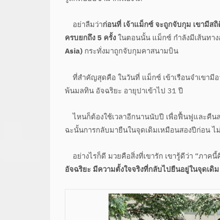
อย่าลืมว่า
ก่อนที่ เจ้าแม็กซ์ จะถูกจับกุม เข
ครบยกถึง 5 ครั้ง
ในตอนนั้น แม็กซ์ กำลังมีเส้นท
Asia)
กระทั่งมาถูกจับกุมคาสนามบิน
ที่สำคัญสุดคือ ในวันที่ แม็กซ์ เข้าเรือนจำเขามีอา
พ้นมลทิน อัจฉริยะ อายุปาเข้าไป 31 ปี
ไหนก็ต้องใช้เวลาอีกนานนับปี เพื่อฟื้นฟูและคืน
ฉะนั้นการกลับมายืนในจุดเดิมเหมือนสองปีก่อน ไม่ใ
อย่างไรก็ดี มวยคือสิ่งที่เขารัก เขารู้ดีว่า “ภา
อัจฉริยะ มีความตั้งใจจริงที่กลับไปยืนอยู่ในจุดเด