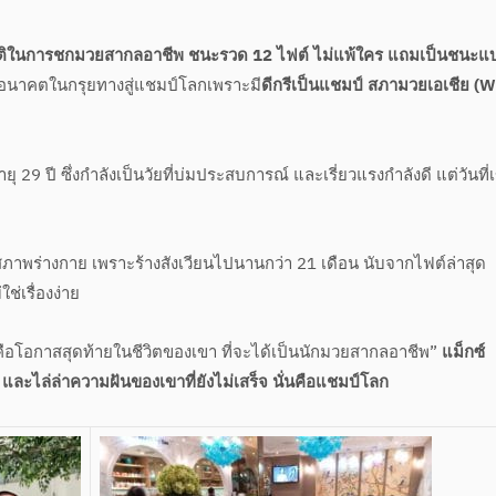
ามีสถิติในการชกมวยสากลอาชีพ ชนะรวด 12 ไฟต์ ไม่แพ้ใคร แถมเป็นชนะแ
างอนาคตในกรุยทางสู่แชมป์โลกเพราะมี
ดีกรีเป็นแชมป์ สภามวยเอเชีย (
ยุ 29 ปี ซึ่งกำลังเป็นวัยที่บ่มประสบการณ์ และเรี่ยวแรงกำลังดี แต่วันที่
สภาพร่างกาย เพราะร้างสังเวียนไปนานกว่า 21 เดือน นับจากไฟต์ล่าสุด
ช่เรื่องง่าย
คนี้คือโอกาสสุดท้ายในชีวิตของเขา ที่จะได้เป็นนักมวยสากลอาชีพ”
แม็กซ์
ิม และไล่ล่าความฝันของเขาที่ยังไม่เสร็จ นั่นคือแชมป์โลก