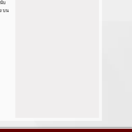
นับ
้ง บน