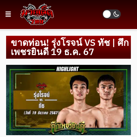
ขาดท่อน! รุ่งโรจน์ VS ทัช | ศึก
เพชรยินดี 19 ธ.ค. 67