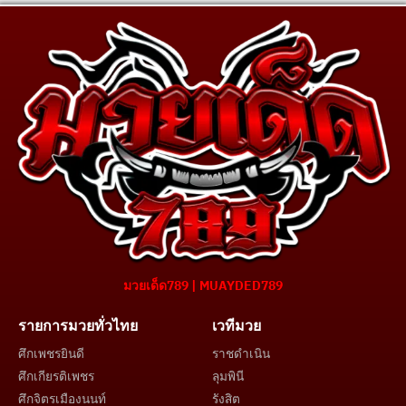
มวยเด็ด789 | MUAYDED789
รายการมวยทั่วไทย
เวทีมวย
ศึกเพชรยินดี
ราชดำเนิน
ศึกเกียรติเพชร
ลุมพินี
ศึกจิตรเมืองนนท์
รังสิต