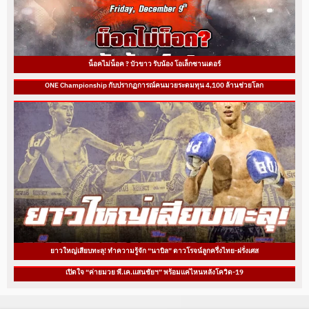
น็อคไม่น็อค ? บัวขาว รับน้อง โอเล็กซานเดอร์
ONE Championship กับปรากฏการณ์คนมวยระดมทุน 4,100 ล้านช่วยโลก
ยาวใหญ่เสียบทะลุ! ทำความรู้จัก “นาบิล” ดาวโรจน์ลูกครึ่งไทย-ฝรั่งเศส
เปิดใจ “ค่ายมวย พี.เค.แสนชัยฯ” พร้อมแค่ไหนหลังโควิด-19