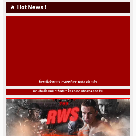
Hot News !
ยิ่งชกยิ่งร้ายกาจ ! “เพชรศิลา” แกร่ง-เก่ง-กล้า
เจาะลึกเบื้องหลัง “เสือคิม” ช็อควงการเลิกชกตลอดชีพ