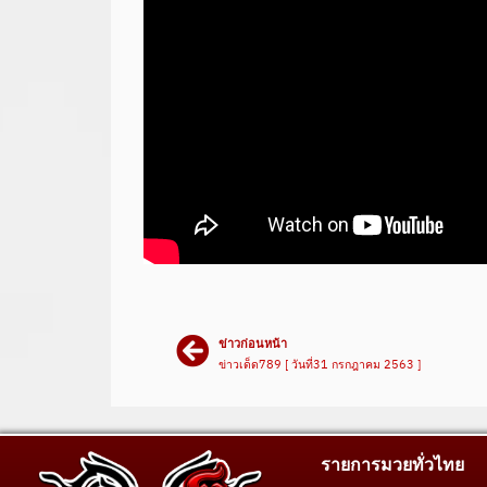
ข่าวก่อนหน้า
ข่าวเด็ด789 [ วันที่31 กรกฎาคม 2563 ]
รายการมวยทั่วไทย