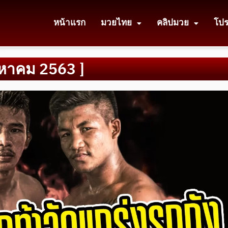
หน้าแรก
มวยไทย
คลิปมวย
โป
ิงหาคม 2563 ]