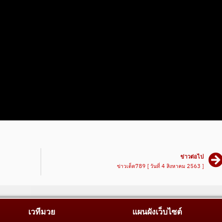
ข่าวต่อไป
ข่าวเด็ด789 [ วันที่ 4 สิงหาคม 2563 ]
เวทีมวย
แผนผังเว็บไซต์