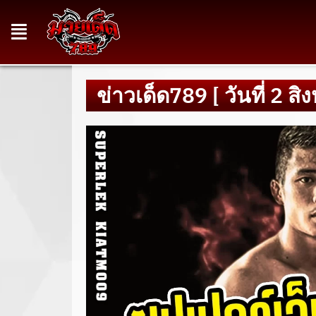
ข่าวเด็ด789 [ วันที่ 2 ส