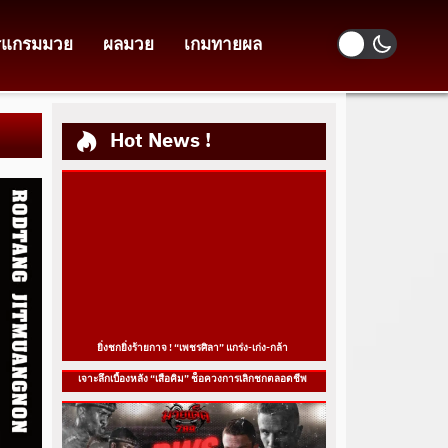
รแกรมมวย
ผลมวย
เกมทายผล
Hot News !
ยิ่งชกยิ่งร้ายกาจ ! “เพชรศิลา” แกร่ง-เก่ง-กล้า
เจาะลึกเบื้องหลัง “เสือคิม” ช็อควงการเลิกชกตลอดชีพ