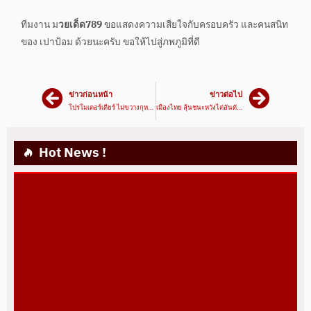
ทีมงาน ม
วยเด็ด789
ขอแสดงความเสียใจกับครอบครัว และคนสนิท
ของ เปาป้อม ด้วยนะครับ ขอให้ไปสู่ภพภูมิที่ดี
ข่าวก่อนหน้า
ข่าวต่อไป
โปรโมเตอร์เดียร์ ไม่ขวางกุหลาบดำชก ONE Lumpinee
เมืองไทย ลุ้นชนะหวังไต่อันดับชิงแชมป์
Hot News !