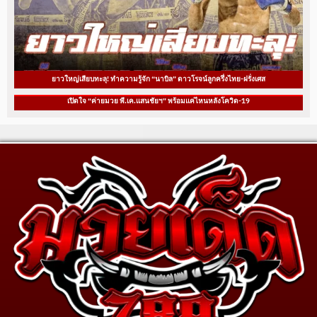
ยาวใหญ่เสียบทะลุ! ทำความรู้จัก “นาบิล” ดาวโรจน์ลูกครึ่งไทย-ฝรั่งเศส
เปิดใจ “ค่ายมวย พี.เค.แสนชัยฯ” พร้อมแค่ไหนหลังโควิด-19