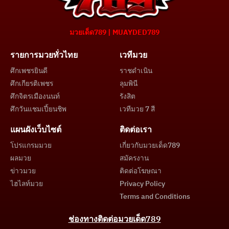
มวยเด็ด789 | MUAYDED789
รายการมวยทั่วไทย
เวทีมวย
ศึกเพชรยินดี
ราชดำเนิน
ศึกเกียรติเพชร
ลุมพินี
ศึกจิตรเมืองนนท์
รังสิต
ศึกวันแชมเปี้ยนชิพ
เวทีมวย 7 สี
แผนผังเว็บไซต์
ติดต่อเรา
โปรแกรมมวย
เกี่ยวกับมวยเด็ด789
ผลมวย
สมัครงาน
ข่าวมวย
ติดต่อโฆษณา
ไฮไลท์มวย
Privacy Policy
Terms and Conditions
ช่องทางติดต่อมวยเด็ด789