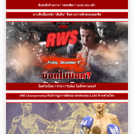
ยิ่งชกยิ่งร้ายกาจ ! “เพชรศิลา” แกร่ง-เก่ง-กล้า
เจาะลึกเบื้องหลัง “เสือคิม” ช็อควงการเลิกชกตลอดชีพ
น็อคไม่น็อค ? บัวขาว รับน้อง โอเล็กซานเดอร์
ONE Championship กับปรากฏการณ์คนมวยระดมทุน 4,100 ล้านช่วยโลก