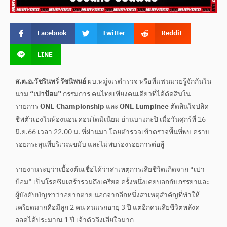
Facebook
Twitter
Reddit
LINE
ส.ต.อ.วัชรินทร์ รัชนิพนธ์
ผบ.หมู่จเรตำรวจ หรือที่แฟนมวยรู้จักกันใน
นาม
“เปาป้อม”
กรรมการ คนไทยเพียงคนเดียวที่ได้ตัดสินใน
รายการ
ONE Championship
และ
ONE Lumpinee
ตัดสินใจปลิด
ชีพตัวเองในห้องนอน คอนโดมิเนียม ย่านบางกะปิ เมื่อวันศุกร์ที่ 16
มิ.ย.66 เวลา 22.00 น. ที่ผ่านมา โดยตำรวจเข้าตรวจพื้นที่พบ คราบ
รอยกระสุนที่บริเวณขมับ และไม่พบร่องรอยการต่อสู้
รายงานระบุว่าเบื้องต้นเชื่อได้ว่าสาเหตุการเสียชีวิตเกิดจาก “เปา
ป้อม” เป็นโรคซึมเศร้ารวมถึงเครียด ครั้งหนึ่งเคยบอกกับภรรยาและ
ผู้บังคับบัญชาว่าอยากตาย นอกจากอีกหนึ่งสาเหตุสำคัญที่ทำให้
เครียดมากคือมีลูก 2 คน คนแรกอายุ 3 ปี แต่อีกคนเสียชีวิตหลังค
ลอดได้ประมาณ 1 ปี เจ้าตัวจึงเสียใจมาก