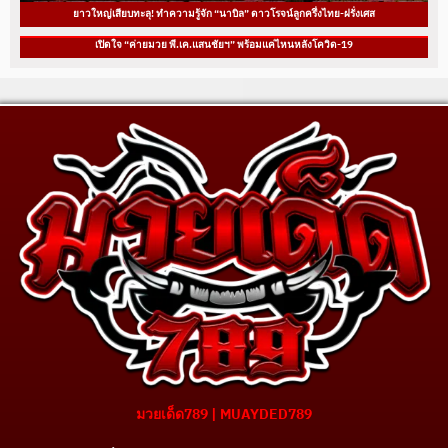
ยาวใหญ่เสียบทะลุ! ทำความรู้จัก “นาบิล” ดาวโรจน์ลูกครึ่งไทย-ฝรั่งเศส
เปิดใจ “ค่ายมวย พี.เค.แสนชัยฯ” พร้อมแค่ไหนหลังโควิด-19
มวยเด็ด789 | MUAYDED789