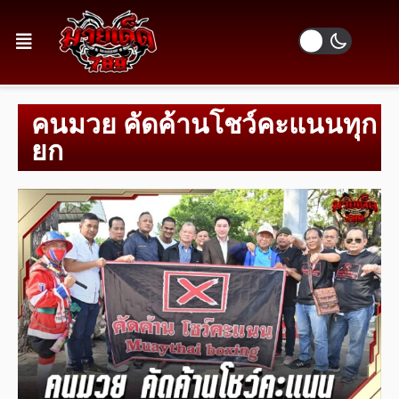
คนมวย คัดค้านโชว์คะแนนทุก
ยก