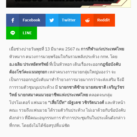
Facebook
Twitter
Reddit
LINE
เมื่อช่วงบ่ายวันพุธที่ 13 มีนาคม 2567 ณ
การกีฬาแก่งประเทศไทย
หัวหมาก คนวงการมวยพร้อมใจกันรวมพลังประท้วง กกท. โดย
อ.เฉลิม ประหยัดทรัพย์
ที่เป็นหัวหอก เดินเรื่องจะออก
กฎข้อบังคับ
ต้องโชว์คะแนนทุกยก
เหล่าคนวงการมวยกลุ่มใหญ่มองว่า จะ
เป็นการออกกฎบังคับมาทำร้ายวงการมวยมากกว่าจะส่งเสริม จึงมี
การรวมตัวชุมนุมประท้วง มี
นายกชาติซ้าย นายสมชาติ เจริญวัชร
วิทย์ นายกสมาคมมวยอาชีพแห่งประเทศไทย
ตลอดจนกลุ่ม
โปรโมเตอร์ แฟนมวย
“เสี่ยโบ๊ท” ณัฐเดช วชิรรัตนวงศ์
และหัวหน้า
คณะ รวมถึงแฟนมวย ได้รวมตัวกันประท้วง ไม่เอาด้วยกับข้อบังคับ
ดังกล่าว ที่มีคณะอนุกรรมการ ทำการประชุมกันในประเด็นดังกล่าว
ที่กกท. โดยยังไม่ได้ข้อสรุปที่แน่ชัด