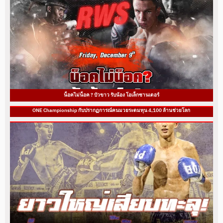
น็อคไม่น็อค ? บัวขาว รับน้อง โอเล็กซานเดอร์
ONE Championship กับปรากฏการณ์คนมวยระดมทุน 4,100 ล้านช่วยโลก