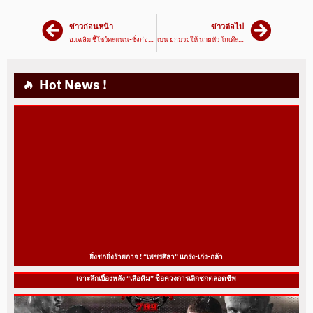
ข่าวก่อนหน้า
ข่าวต่อไป
อ.เฉลิม ชี้โชว์คะแนน-ชั่งก่อนชก เพื่อช่วยมวยไทย
เบน ยกมวยให้ นายหัว โกเด๊ะ ทั้งหมด
Hot News !
ยิ่งชกยิ่งร้ายกาจ ! “เพชรศิลา” แกร่ง-เก่ง-กล้า
เจาะลึกเบื้องหลัง “เสือคิม” ช็อควงการเลิกชกตลอดชีพ