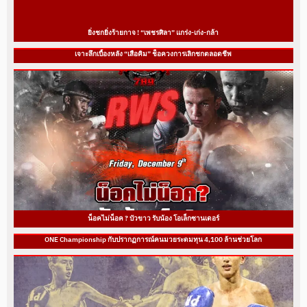
ยิ่งชกยิ่งร้ายกาจ ! “เพชรศิลา” แกร่ง-เก่ง-กล้า
เจาะลึกเบื้องหลัง “เสือคิม” ช็อควงการเลิกชกตลอดชีพ
น็อคไม่น็อค ? บัวขาว รับน้อง โอเล็กซานเดอร์
ONE Championship กับปรากฏการณ์คนมวยระดมทุน 4,100 ล้านช่วยโลก