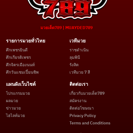
มวยเด็ด789 | MUAYDED789
รายการมวยทั่วไทย
เวทีมวย
ศึกเพชรยินดี
ราชดำเนิน
ศึกเกียรติเพชร
ลุมพินี
ศึกจิตรเมืองนนท์
รังสิต
ศึกวันแชมเปี้ยนชิพ
เวทีมวย 7 สี
แผนผังเว็บไซต์
ติดต่อเรา
โปรแกรมมวย
เกี่ยวกับมวยเด็ด789
ผลมวย
สมัครงาน
ข่าวมวย
ติดต่อโฆษณา
ไฮไลท์มวย
Privacy Policy
Terms and Conditions