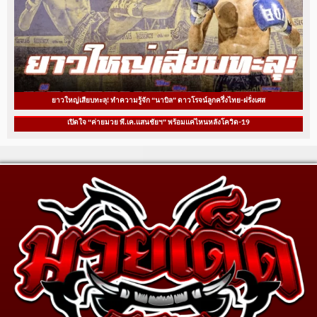
ยาวใหญ่เสียบทะลุ! ทำความรู้จัก “นาบิล” ดาวโรจน์ลูกครึ่งไทย-ฝรั่งเศส
เปิดใจ “ค่ายมวย พี.เค.แสนชัยฯ” พร้อมแค่ไหนหลังโควิด-19