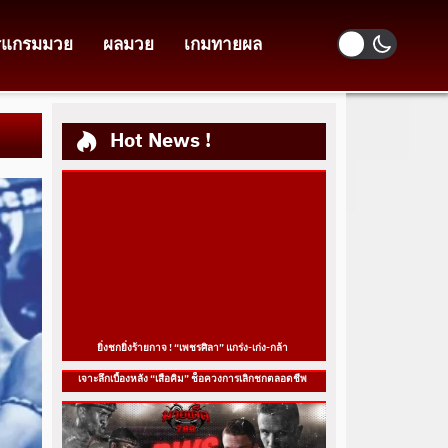
รแกรมมวย
ผลมวย
เกมทายผล
Hot News !
ยิ่งชกยิ่งร้ายกาจ ! “เพชรศิลา” แกร่ง-เก่ง-กล้า
เจาะลึกเบื้องหลัง “เสือคิม” ช็อควงการเลิกชกตลอดชีพ