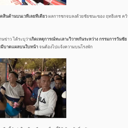
ตัดสินด้านบนเวทีเลยทีเดียว
ผลการชกจบลงด้วยชัยชนะของ ฤทธิเดช คว้า
นข่าว ได้ระบุว่า
เกิดเหตุการณ์ทะเลาะวิวาทกันระหว่าง กรรมการวันชัย 
จ็บมีบาดแผลบนใบหน้า
จนต้องไปแจ้งความบนโรงพัก