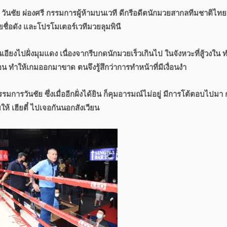
ันชัย ผ่องศรี กรรมการผู้ห้ามบนเวที ดีกรีอดีตนักมวยสากลทีมชาติไทย
ยมวยชื่อดัง และโปรโมเตอร์เวทีมวยลุมพินี
อนเอียงไปฝั่งมุมแดง เนื่องจากรีบกดนักมวยเร็วเกินไป ในจังหวะที่สู้วงใน 
ือน ทำให้เกมออกมาขาด ตนจึงรู้สึกว่าการทำหน้าที่มีเงื่อนงำ
รมการวันชัย ซึ่งเมื่ออีกฝั่งได้ยิน ก็คุมอารมณ์ไม่อยู่ มีการโต้ตอบไปมา 
ให้ เฮียตี๋ ไปเจอกันนอกสังเวียน