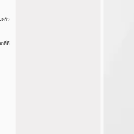
บครัว
ที่ดี