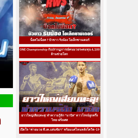
น็อคไม่น็อค ? บัวขาว รับน้อง โอเล็กซานเดอร์
ONE Championship กับปรากฏการณ์คนมวยระดมทุน 4,100
ล้านช่วยโลก
ก
ยาวใหญ่เสียบทะลุ! ทำความรู้จัก “นาบิล” ดาวโรจน์ลูกครึ่ง
ไทย-ฝรั่งเศส
เปิดใจ “ค่ายมวย พี.เค.แสนชัยฯ” พร้อมแค่ไหนหลังโควิด-19