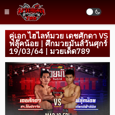
คู่เอก ไฮไลท์มวย เดชศักดา VS
ฟลุ๊คน้อย | ศึกมวยมันส์วันศุกร์
19/03/64 | มวยเด็ด789