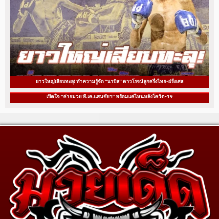
ยาวใหญ่เสียบทะลุ! ทำความรู้จัก “นาบิล” ดาวโรจน์ลูกครึ่งไทย-ฝรั่งเศส
เปิดใจ “ค่ายมวย พี.เค.แสนชัยฯ” พร้อมแค่ไหนหลังโควิด-19