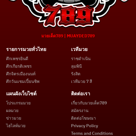
มวยเด็ด789 | MUAYDED789
รายการมวยทั่วไทย
เวทีมวย
ศึกเพชรยินดี
ราชดำเนิน
ศึกเกียรติเพชร
ลุมพินี
ศึกจิตรเมืองนนท์
รังสิต
ศึกวันแชมเปี้ยนชิพ
เวทีมวย 7 สี
แผนผังเว็บไซต์
ติดต่อเรา
โปรแกรมมวย
เกี่ยวกับมวยเด็ด789
ผลมวย
สมัครงาน
ข่าวมวย
ติดต่อโฆษณา
ไฮไลท์มวย
Privacy Policy
Terms and Conditions