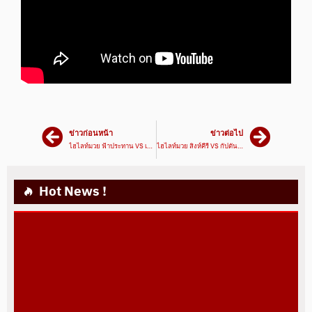
ข่าวก่อนหน้า
ข่าวต่อไป
ไฮไลท์มวย ฟ้าประทาน VS เพชรสีทอง | ศึกมวยมันส์วันศุกร์ 19/03/64 | มวยเด็ด789
ไฮไลท์มวย สิงห์คีรี VS กัปตันทีม | ศึกมวยมันส์วันศุกร์ 19/03/64 | มวยเด็ด789
Hot News !