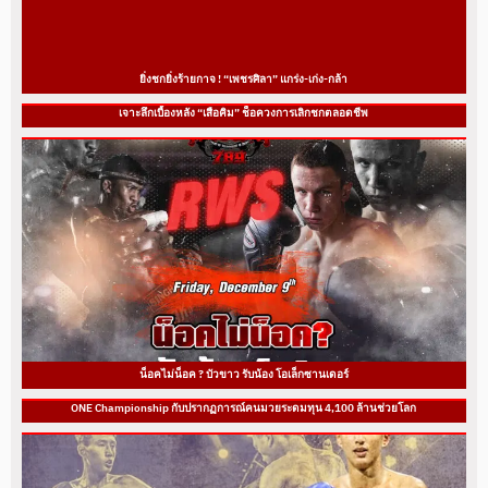
ยิ่งชกยิ่งร้ายกาจ ! “เพชรศิลา” แกร่ง-เก่ง-กล้า
เจาะลึกเบื้องหลัง “เสือคิม” ช็อควงการเลิกชกตลอดชีพ
น็อคไม่น็อค ? บัวขาว รับน้อง โอเล็กซานเดอร์
ONE Championship กับปรากฏการณ์คนมวยระดมทุน 4,100 ล้านช่วยโลก