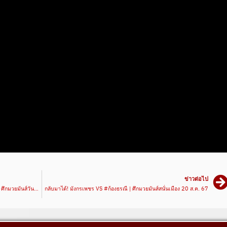
ข่าวต่อไป
เตะบุญหลงจอด! บุญหลง VS ฟ้าประทาน #ไฮไลท์มวย | ศึกมวยมันส์วันศุกร์ เวทีมวยรังสิต
กลับมาได้! มังกรเพชร VS #ก้องธรณี | ศึกมวยมันส์สนั่นเมือง 20 ส.ค. 67