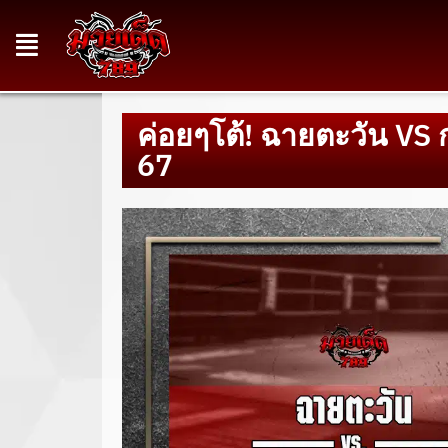
ค่อยๆโต้! ฉายตะวัน VS 
67