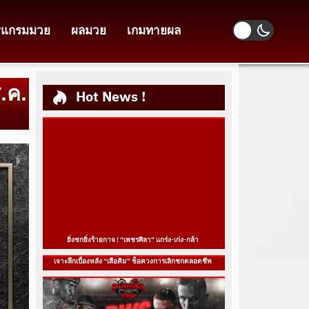
รแกรมมวย
ผลมวย
เกมทายผล
.ค.
Hot News !
ยิ่งชกยิ่งร้ายกาจ ! “เพชรศิลา” แกร่ง-เก่ง-กล้า
เจาะลึกเบื้องหลัง “เสือคิม” ช็อควงการเลิกชกตลอดชีพ