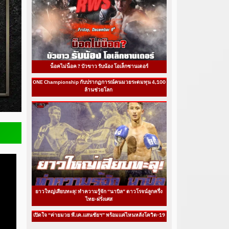
น็อคไม่น็อค ? บัวขาว รับน้อง โอเล็กซานเดอร์
ONE Championship กับปรากฏการณ์คนมวยระดมทุน 4,100
ล้านช่วยโลก
ยาวใหญ่เสียบทะลุ! ทำความรู้จัก “นาบิล” ดาวโรจน์ลูกครึ่ง
ไทย-ฝรั่งเศส
เปิดใจ “ค่ายมวย พี.เค.แสนชัยฯ” พร้อมแค่ไหนหลังโควิด-19