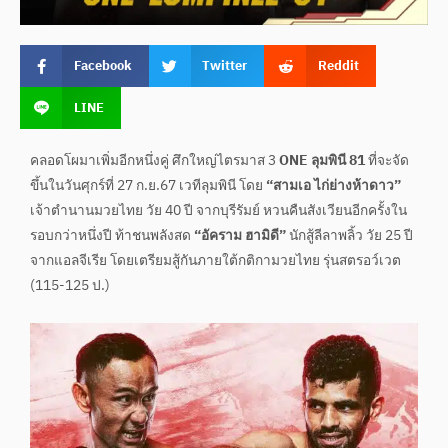
Facebook
Twitter
Reddit
LINE
คลอดโผมาเพิ่มอีกหนึ่งคู่ ศึกใหญ่ไตรมาส 3
ONE ลุมพินี 81
ที่จะจัด
ขึ้นในวันศุกร์ที่ 27 ก.ย.67 เวทีลุมพินี โดย
“สามเอ ไก่ย่างห้าดาว”
เจ้าตำนานมวยไทย วัย 40 ปี จากบุรีรัมย์ หวนคืนสังเวียนอีกครั้งใน
รอบกว่าหนึ่งปี ท้าชนพลังสด
“อัคราม ฮามิดี”
นักสู้ลีลาพลิ้ว วัย 25 ปี
จากแอลจีเรีย โดยเตรียมสู้กันภายใต้กติกามวยไทย รุ่นสตรอว์เวต
(115-125 ป.)