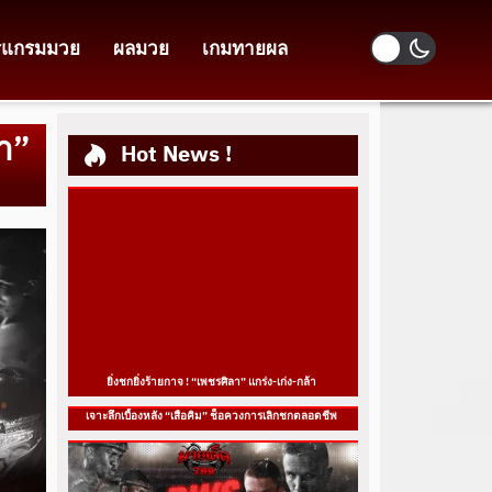
รแกรมมวย
ผลมวย
เกมทายผล
ลา”
Hot News !
ยิ่งชกยิ่งร้ายกาจ ! “เพชรศิลา” แกร่ง-เก่ง-กล้า
เจาะลึกเบื้องหลัง “เสือคิม” ช็อควงการเลิกชกตลอดชีพ