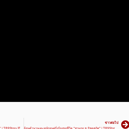
ข่าวต่อไป
จากพนักงานเซเว่นสู่แชมป์ช่อง 7 สี “ซื่อสัตย์ แป๊ะมีนบุรี” | 789Story [Ep.38] – มวยเด็ด789
ย้อนตำนานเตะหนักจนฝรั่งร้องขอชีวิต “สามกอ ช.รัชตสุภัค” | 789Story [Ep.40] – มวยเด็ด789