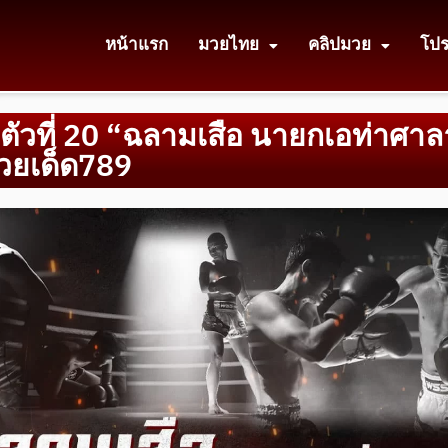
หน้าแรก
มวยไทย
คลิปมวย
โป
ือตัวที่ 20 “ฉลามเสือ นายกเอท่าศา
มวยเด็ด789