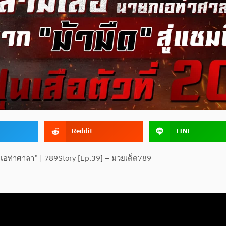
Reddit
LINE
ยกเอท่าศาลา” | 789Story [Ep.39] – มวยเด็ด789