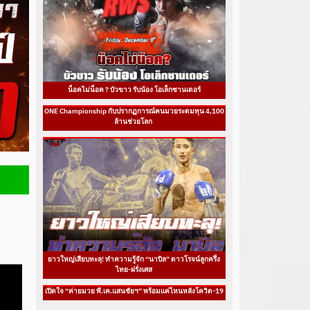
น็อคไม่น็อค ? บัวขาว รับน้อง โอเล็กซานเดอร์
ONE Championship กับปรากฏการณ์คนมวยระดมทุน 4,100
ล้านช่วยโลก
ยาวใหญ่เสียบทะลุ! ทำความรู้จัก “นาบิล” ดาวโรจน์ลูกครึ่ง
ไทย-ฝรั่งเศส
เปิดใจ “ค่ายมวย พี.เค.แสนชัยฯ” พร้อมแค่ไหนหลังโควิด-19