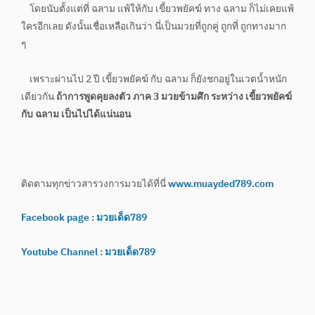
โดยนับตั้งแต่ที่ ฉลาม แพ้ให้กับ เขี้ยวพยัคฆ์ ทาง ฉลาม ก็ไม่เคยแพ้
ใครอีกเลย ดังนั้นเชื่อเหลือเกินว่า นี่เป็นมวยที่ถูกคู่ ถูกที่ ถูกทางมาก
ๆ
เพราะผ่านไป 2 ปี เขี้ยวพยัคฆ์ กับ ฉลาม ก็ยังชกอยู่ในเวตน้ำหนัก
เดียวกัน
ถ้าการพูดคุยลงตัว ภาค 3 มวยข้ามศึก ระหว่าง เขี้ยวพยัคฆ์
กับ ฉลาม เป็นไปได้แน่นอน
ติดตามทุกข่าวสารวงการมวยได้ที่นี่
www.muayded789.com
Facebook page : มวยเด็ด789
Youtube Channel : มวยเด็ด789