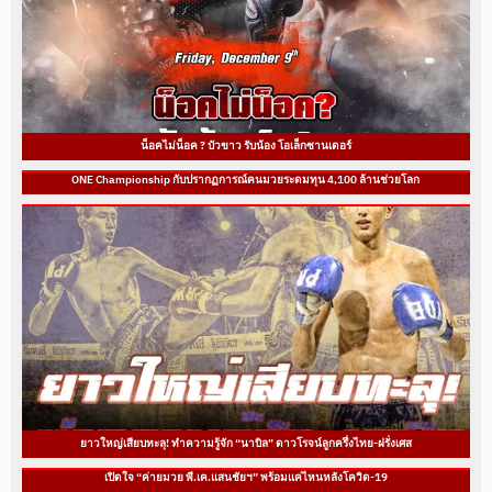
น็อคไม่น็อค ? บัวขาว รับน้อง โอเล็กซานเดอร์
ONE Championship กับปรากฏการณ์คนมวยระดมทุน 4,100 ล้านช่วยโลก
ยาวใหญ่เสียบทะลุ! ทำความรู้จัก “นาบิล” ดาวโรจน์ลูกครึ่งไทย-ฝรั่งเศส
เปิดใจ “ค่ายมวย พี.เค.แสนชัยฯ” พร้อมแค่ไหนหลังโควิด-19