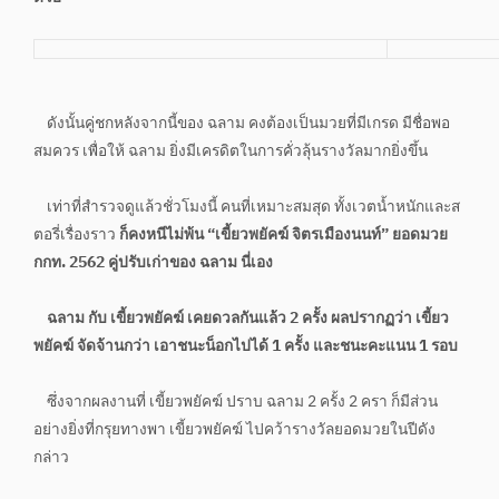
ดังนั้นคู่ชกหลังจากนี้ของ ฉลาม คงต้องเป็นมวยที่มีเกรด มีชื่อพอ
สมควร เพื่อให้ ฉลาม ยิ่งมีเครดิตในการคั่วลุ้นรางวัลมากยิ่งขึ้น
เท่าที่สำรวจดูแล้วชั่วโมงนี้ คนที่เหมาะสมสุด ทั้งเวตน้ำหนักและส
ตอรี่เรื่องราว
ก็คงหนีไม่พ้น “เขี้ยวพยัคฆ์ จิตรเมืองนนท์” ยอดมวย
กกท. 2562 คู่ปรับเก่าของ ฉลาม นี่เอง
ฉลาม กับ เขี้ยวพยัคฆ์ เคยดวลกันแล้ว 2 ครั้ง ผลปรากฏว่า เขี้ยว
พยัคฆ์ จัดจ้านกว่า เอาชนะน็อกไปได้ 1 ครั้ง และชนะคะแนน 1 รอบ
ซึ่งจากผลงานที่ เขี้ยวพยัคฆ์ ปราบ ฉลาม 2 ครั้ง 2 ครา ก็มีส่วน
อย่างยิ่งที่กรุยทางพา เขี้ยวพยัคฆ์ ไปคว้ารางวัลยอดมวยในปีดัง
กล่าว