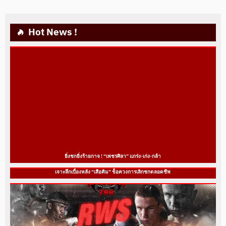
Hot News !
ยิ่งชกยิ่งร้ายกาจ ! “เพชรศิลา” แกร่ง-เก่ง-กล้า
เจาะลึกเบื้องหลัง “เสือคิม” ช็อควงการเลิกชกตลอดชีพ