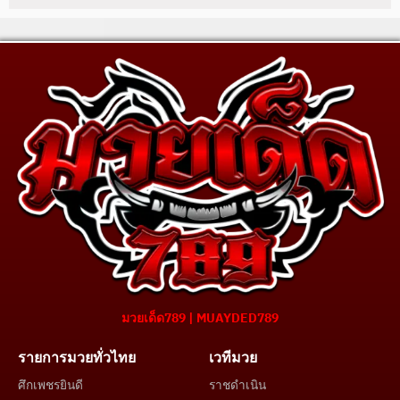
มวยเด็ด789 | MUAYDED789
รายการมวยทั่วไทย
เวทีมวย
ศึกเพชรยินดี
ราชดำเนิน