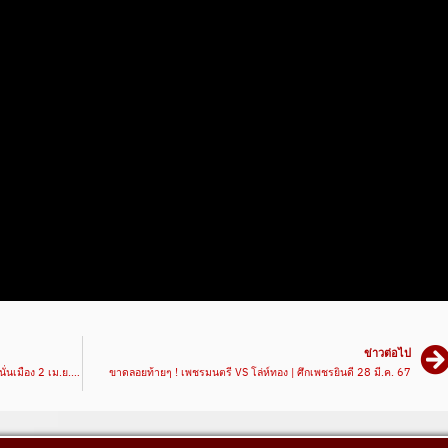
ข่าวต่อไป
เดินเข้าแลก! ซุปเปอร์บอล VS เพชรพิชัย | ศึกมวยมันส์สนั่นเมือง 2 เม.ย. 67
ขาดลอยท้ายๆ ! เพชรมนตรี VS โล่ห์ทอง | ศึกเพชรยินดี 28 มี.ค. 67