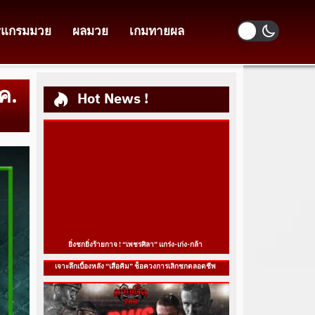
รแกรมมวย
ผลมวย
เกมทายผล
ค.
Hot News !
ยิ่งชกยิ่งร้ายกาจ ! “เพชรศิลา” แกร่ง-เก่ง-กล้า
เจาะลึกเบื้องหลัง “เสือคิม” ช็อควงการเลิกชกตลอดชีพ