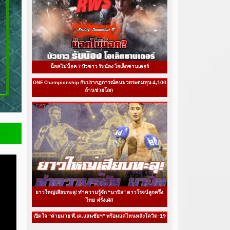
น็อคไม่น็อค ? บัวขาว รับน้อง โอเล็กซานเดอร์
ONE Championship กับปรากฏการณ์คนมวยระดมทุน 4,100
ล้านช่วยโลก
ยาวใหญ่เสียบทะลุ! ทำความรู้จัก “นาบิล” ดาวโรจน์ลูกครึ่ง
ไทย-ฝรั่งเศส
เปิดใจ “ค่ายมวย พี.เค.แสนชัยฯ” พร้อมแค่ไหนหลังโควิด-19