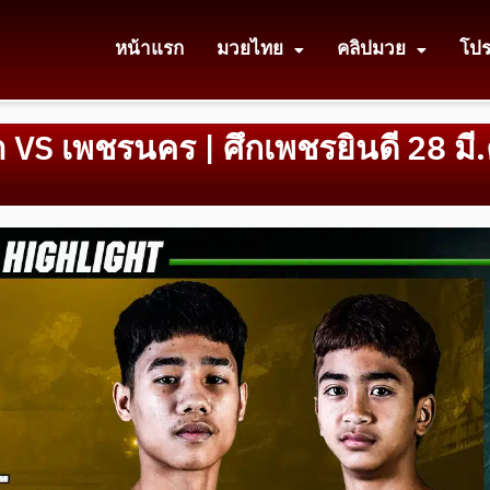
หน้าแรก
มวยไทย
คลิปมวย
โป
VS เพชรนคร | ศึกเพชรยินดี 28 มี.