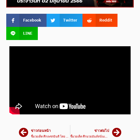
Facebook
Twitter
Reddit
LINE
ข่าวก่อนหน้า
ข่าวต่อไป
ชี้มวยเด็ด ศึกเพชรยินดี โดย ติ๊ฟ ตระกูลมวย | 1/06/66 | มวยเด็ด789
ชี้มวยเด็ด ศึกมวยมันส์สนั่นเมือง โดย อาลี บาบา | 6/06/66 | มวยเด็ด789