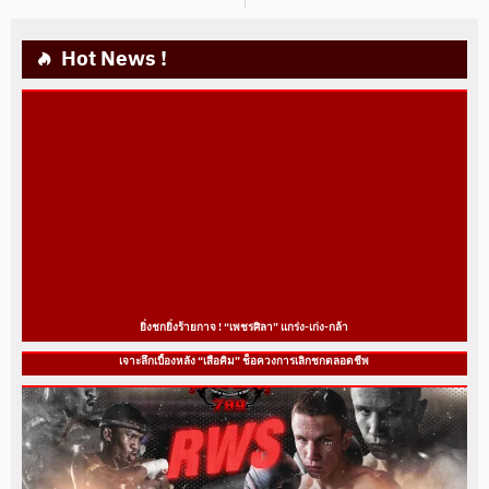
Hot News !
ยิ่งชกยิ่งร้ายกาจ ! “เพชรศิลา” แกร่ง-เก่ง-กล้า
เจาะลึกเบื้องหลัง “เสือคิม” ช็อควงการเลิกชกตลอดชีพ