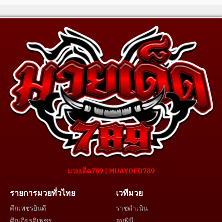
มวยเด็ด789 | MUAYDED789
รายการมวยทั่วไทย
เวทีมวย
ศึกเพชรยินดี
ราชดำเนิน
ศึกเกียรติเพชร
ลุมพินี