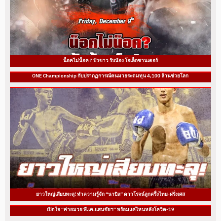
น็อคไม่น็อค ? บัวขาว รับน้อง โอเล็กซานเดอร์
ONE Championship กับปรากฏการณ์คนมวยระดมทุน 4,100 ล้านช่วยโลก
ยาวใหญ่เสียบทะลุ! ทำความรู้จัก “นาบิล” ดาวโรจน์ลูกครึ่งไทย-ฝรั่งเศส
เปิดใจ “ค่ายมวย พี.เค.แสนชัยฯ” พร้อมแค่ไหนหลังโควิด-19