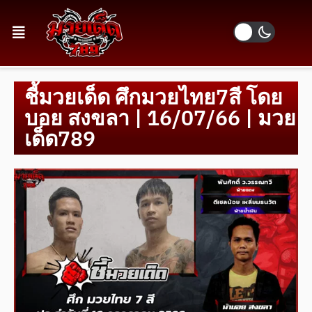
ชี้มวยเด็ด ศึกมวยไทย7สี โดย
บอย สงขลา | 16/07/66 | มวย
เด็ด789