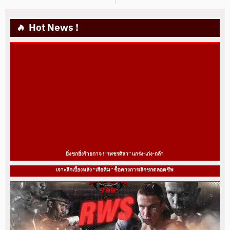
Hot News !
ยิ่งชกยิ่งร้ายกาจ ! “เพชรศิลา” แกร่ง-เก่ง-กล้า
เจาะลึกเบื้องหลัง “เสือคิม” ช็อควงการเลิกชกตลอดชีพ