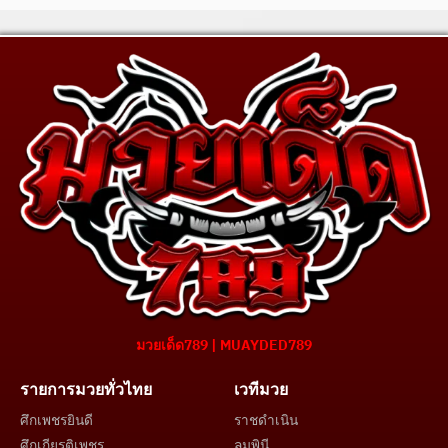
มวยเด็ด789 | MUAYDED789
รายการมวยทั่วไทย
เวทีมวย
ศึกเพชรยินดี
ราชดำเนิน
ศึกเกียรติเพชร
ลุมพินี