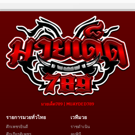
มวยเด็ด789 | MUAYDED789
รายการมวยทั่วไทย
เวทีมวย
ศึกเพชรยินดี
ราชดำเนิน
ศึกเกียรติเพชร
ลุมพินี