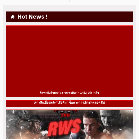
Hot News !
ยิ่งชกยิ่งร้ายกาจ ! “เพชรศิลา” แกร่ง-เก่ง-กล้า
เจาะลึกเบื้องหลัง “เสือคิม” ช็อควงการเลิกชกตลอดชีพ