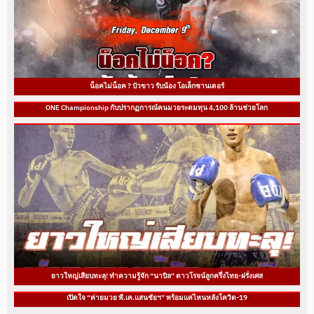
น็อคไม่น็อค ? บัวขาว รับน้อง โอเล็กซานเดอร์
ONE Championship กับปรากฏการณ์คนมวยระดมทุน 4,100 ล้านช่วยโลก
ยาวใหญ่เสียบทะลุ! ทำความรู้จัก “นาบิล” ดาวโรจน์ลูกครึ่งไทย-ฝรั่งเศส
เปิดใจ “ค่ายมวย พี.เค.แสนชัยฯ” พร้อมแค่ไหนหลังโควิด-19