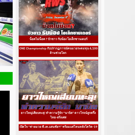
น็อคไม่น็อค ? บัวขาว รับน้อง โอเล็กซานเดอร์
ONE Championship กับปรากฏการณ์คนมวยระดมทุน 4,100
ล้านช่วยโลก
ยาวใหญ่เสียบทะลุ! ทำความรู้จัก “นาบิล” ดาวโรจน์ลูกครึ่ง
ไทย-ฝรั่งเศส
เปิดใจ “ค่ายมวย พี.เค.แสนชัยฯ” พร้อมแค่ไหนหลังโควิด-19