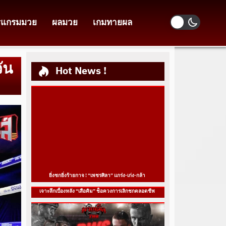
รแกรมมวย
ผลมวย
เกมทายผล
วัน
Hot News !
ยิ่งชกยิ่งร้ายกาจ ! “เพชรศิลา” แกร่ง-เก่ง-กล้า
เจาะลึกเบื้องหลัง “เสือคิม” ช็อควงการเลิกชกตลอดชีพ