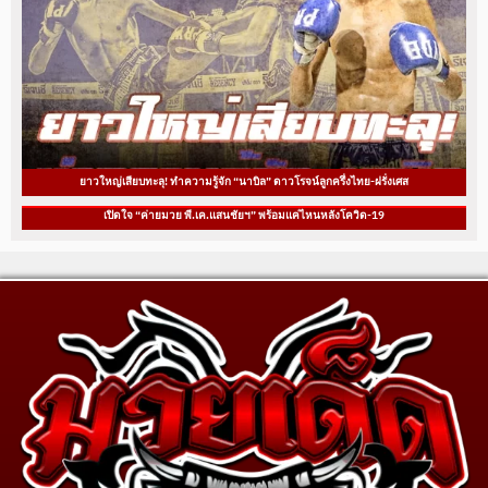
ยาวใหญ่เสียบทะลุ! ทำความรู้จัก “นาบิล” ดาวโรจน์ลูกครึ่งไทย-ฝรั่งเศส
เปิดใจ “ค่ายมวย พี.เค.แสนชัยฯ” พร้อมแค่ไหนหลังโควิด-19