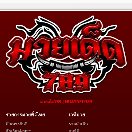
มวยเด็ด789 | MUAYDED789
รายการมวยทั่วไทย
เวทีมวย
ศึกเพชรยินดี
ราชดำเนิน
ศึกเกียรติเพชร
ลุมพินี