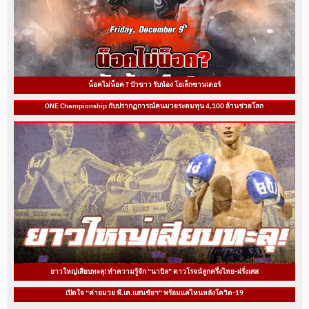
น็อคไม่น็อค ? บัวขาว รับน้อง โอเล็กซานเดอร์
ONE Championship กับปรากฏการณ์คนมวยระดมทุน 4,100 ล้านช่วยโลก
ยาวใหญ่เสียบทะลุ! ทำความรู้จัก “นาบิล” ดาวโรจน์ลูกครึ่งไทย-ฝรั่งเศส
เปิดใจ “ค่ายมวย พี.เค.แสนชัยฯ” พร้อมแค่ไหนหลังโควิด-19