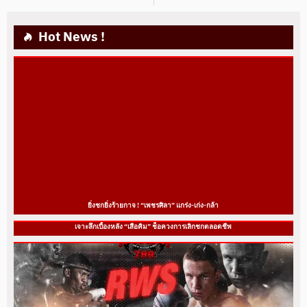
Hot News !
ยิ่งชกยิ่งร้ายกาจ ! “เพชรศิลา” แกร่ง-เก่ง-กล้า
เจาะลึกเบื้องหลัง “เสือคิม” ช็อควงการเลิกชกตลอดชีพ