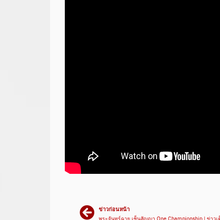
ข่าวก่อนหน้า