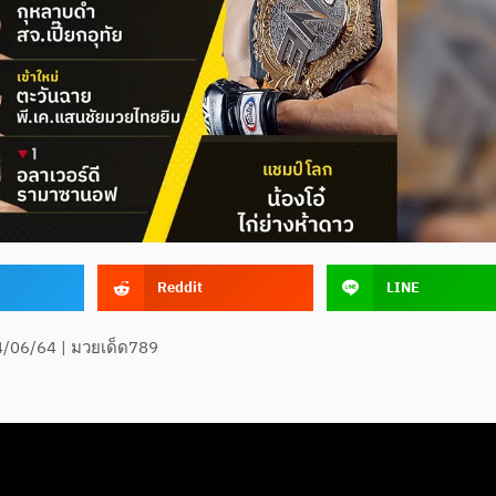
Reddit
LINE
14/06/64 | มวยเด็ด789