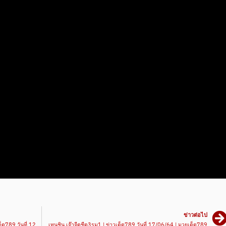
ข่าวต่อไป
พระจันทร์ฉาย เซ็นสัญญา One Championship | ข่าวเด็ด789 วันที่ 12/06/64 | มวยเด็ด789
เทนชิน เจ๊าจืดชืด3รุม1 | ข่าวเด็ด789 วันที่ 17/06/64 | มวยเด็ด789