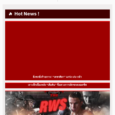
Hot News !
ยิ่งชกยิ่งร้ายกาจ ! “เพชรศิลา” แกร่ง-เก่ง-กล้า
เจาะลึกเบื้องหลัง “เสือคิม” ช็อควงการเลิกชกตลอดชีพ