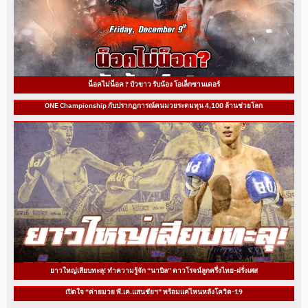
น็อคไม่น็อค ? บัวขาว รับน้อง โอเล็กซานเดอร์
ONE Championship กับปรากฏการณ์คนมวยระดมทุน 4,100 ล้านช่วยโลก
ยาวใหญ่เสียบทะลุ! ทำความรู้จัก “นาบิล” ดาวโรจน์ลูกครึ่งไทย-ฝรั่งเศส
เปิดใจ “ค่ายมวย พี.เค.แสนชัยฯ” พร้อมแค่ไหนหลังโควิด-19