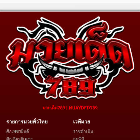
มวยเด็ด789 | MUAYDED789
รายการมวยทั่วไทย
เวทีมวย
ศึกเพชรยินดี
ราชดำเนิน
ศึกเกียรติเพชร
ลุมพินี