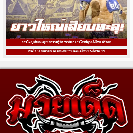
ยาวใหญ่เสียบทะลุ! ทำความรู้จัก “นาบิล” ดาวโรจน์ลูกครึ่งไทย-ฝรั่งเศส
เปิดใจ “ค่ายมวย พี.เค.แสนชัยฯ” พร้อมแค่ไหนหลังโควิด-19