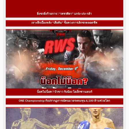
ยิ่งชกยิ่งร้ายกาจ ! “เพชรศิลา” แกร่ง-เก่ง-กล้า
เจาะลึกเบื้องหลัง “เสือคิม” ช็อควงการเลิกชกตลอดชีพ
น็อคไม่น็อค ? บัวขาว รับน้อง โอเล็กซานเดอร์
ONE Championship กับปรากฏการณ์คนมวยระดมทุน 4,100 ล้านช่วยโลก