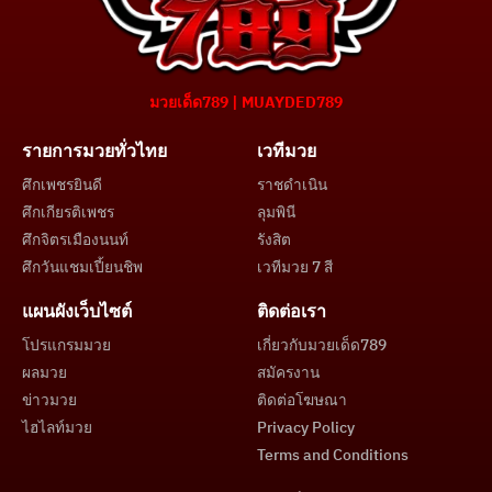
มวยเด็ด789 | MUAYDED789
รายการมวยทั่วไทย
เวทีมวย
ศึกเพชรยินดี
ราชดำเนิน
ศึกเกียรติเพชร
ลุมพินี
ศึกจิตรเมืองนนท์
รังสิต
ศึกวันแชมเปี้ยนชิพ
เวทีมวย 7 สี
แผนผังเว็บไซต์
ติดต่อเรา
โปรแกรมมวย
เกี่ยวกับมวยเด็ด789
ผลมวย
สมัครงาน
ข่าวมวย
ติดต่อโฆษณา
ไฮไลท์มวย
Privacy Policy
Terms and Conditions