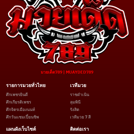
มวยเด็ด789 | MUAYDED789
รายการมวยทั่วไทย
เวทีมวย
ศึกเพชรยินดี
ราชดำเนิน
ศึกเกียรติเพชร
ลุมพินี
ศึกจิตรเมืองนนท์
รังสิต
ศึกวันแชมเปี้ยนชิพ
เวทีมวย 7 สี
แผนผังเว็บไซต์
ติดต่อเรา