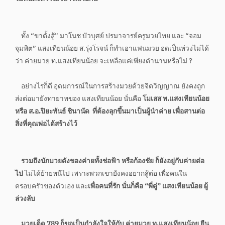
ทั้ง “ขาตั้งสู้” มาโนช บัวบุศย์ ปรมาจารย์ครูมวยไทย และ “จอม
จุมพิต” แสงเทียนน้อย ส.รุ่งโรจน์ ก็ทำเอาแฟนมวย อดเป็นห่วงไม่ได้
ว่า ค่ายมวย ท.แสงเทียนน้อย จะเหลือแค่เพียงตำนานหรือไม่ ?
อย่างไรก็ดี อุดมการณ์ในการสร้างมวยด้วยจิตวิญญาณ ยังคงถูก
ส่งต่อมายังทายาทของ แสงเทียนน้อย นั่นคือ
โมเสส ท.แสงเทียนน้อย
หรือ ส.อ.ปิยะพันธ์ ชินานัด ที่ต้องลุกขึ้นมาเป็นผู้นำค่าย เพื่อสานต่อ
สิ่งที่คุณพ่อได้สร้างไว้
รวมถึงนักมวยดังของค่ายทั้งช่อฟ้า หรือก้องชัย ก็ยังอยู่กับค่ายต่อ
ไป
ไม่ได้ย้ายหนีไป เพราะพวกเขายังคงอยากสู้ต่อ เพื่อคนใน
ครอบครัวของตัวเอง และ
เพื่อคนที่รัก นั่นก็คือ “พี่ตู่” แสงเทียนน้อย ผู้
ล่วงลับ
มวยเด็ด 789 ก็ขอเป็นกำลังใจให้กับ ค่ายมวย ท.แสงเทียนน้อย ยืน