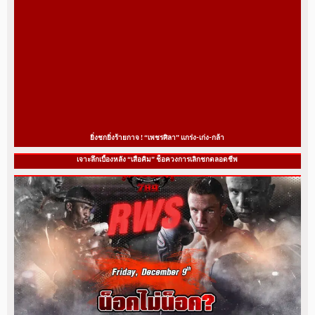
ยิ่งชกยิ่งร้ายกาจ ! “เพชรศิลา” แกร่ง-เก่ง-กล้า
เจาะลึกเบื้องหลัง “เสือคิม” ช็อควงการเลิกชกตลอดชีพ