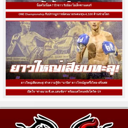
น็อคไม่น็อค ? บัวขาว รับน้อง โอเล็กซานเดอร์
ONE Championship กับปรากฏการณ์คนมวยระดมทุน 4,100 ล้านช่วยโลก
ยาวใหญ่เสียบทะลุ! ทำความรู้จัก “นาบิล” ดาวโรจน์ลูกครึ่งไทย-ฝรั่งเศส
เปิดใจ “ค่ายมวย พี.เค.แสนชัยฯ” พร้อมแค่ไหนหลังโควิด-19