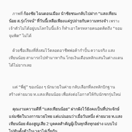
ภาพที่
ก้องชัย ไฉนดอนเมือง นำชัยชนะกลับไปฝาก “แสงเทียน
น้อย ส.รุ่งโรจน์”
ที่วันนี้เหลือเพียงแค่รูปถ่ายกับความทรงจำ
เพราะ
เจ้าตัวไม่ได้อยู่บนโลกใบนี้แล้ว ก็ทำเอาใครหลายคนอดคิดถึง “จอม
จุมพิต” ไม่ได้
ด้วยชื่อเสียงที่สั่งสมไว้ตลอดอาชีพพ่อค้ากำปั้น ความจริง แสง
เทียนน้อย สามารถไปทำมาหากิน โกยเงินเดือนหลักแสนในต่างแดน
ได้ไม่ยากเลย
แต่ “พี่ตู่” ของน้อง ๆ นักมวยในค่าย กลับเลือกที่ลงหลักปักฐาน
สร้างค่ายมวย ท.แสงเทียนน้อย เพื่อส่งต่อโอกาสให้กับนักชกรุ่นใหม่
คุณงามความดีที่ “แสงเทียนน้อย” ฝากฝังไว้ยังคงเป็นที่ประจักษ์
แจ่มชัดในวงการมวยไทย
แต่แน่นอนว่าเมื่อวันหนึ่ง ค่ายมวย ท.แสง
เทียนน้อย ต้องสูญเสีย 2 บุคคลสำคัญผู้เป็นทุกสิ่งทุกอย่าง แบบไป
ไม่ทันตั้งตัวในเวลาไล่เรี่ยกัน