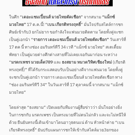
ในศึก “
เดอะแชมเปี้ยนส์ มวยไทยตัดเชือก
” จากสนาม
“แม็กซ์
มวยไทย”
17 ต.ค.นี้! “
เบน เกียรติทรงฤทธิ์
” มั่นใจปรับสไตล์การชก
ศิษย์เข้ากับ3 ยกไม่ยาก ขอกำลังใจแฟนมวยติดตาม โดยทั้งคู่จะชก
เป็นคู่เอกนำ “
รายการ เดอะแชมเปี้ยนส์ มวยไทยตัดเชือก”
วันเสาร์ที่
17 ตค นี้ ทางช่อง อมรินทร์ทีวี 34 เวที “แม็กซ์ มวยไทย” สเตเดี้ยม
พัทยา เป็นคู่มวยต่างศึกต่างสายที่ไม่เคยเจอกันมาก่อน ระหว่าง
“
มรดกเพชร มวยเด็ด789
และ
ธงสยาม หมวดวิทิศเชียงใหม่
(เกียรติ
ทรงฤทธิ์)” ที่ได้รับกระแสตอบรับเป็นอย่างดีจากแฟนมวย โดยทั้งคู่
จะชกเป็นคู่เอกนำ รายการ เดอะแชมเปี้ยนส์ มวยไทยตัดเชือก ทาง
“ช่อง อมรินทร์ทีวี 34” ในวันเสาร์ที่ 17 ตุลาคมนี้ จากสนาม “แม็กซ์
มวยไทย”
โดยล่าสุด “ธงสยาม” เปิดเผยกับทีมงานผู้สื่อข่าวว่า มั่นใจอย่างยิ่ง
ในการชกกับ มรดกเพชร เป็นทรงมวยที่ไม่ตนไม่กลัว และจะไม่หนีให้
ด้วย ยืนยันทรงนี้เดินเข้ามาโดนอาวุธตนแน่ ด้าน หัวหน้าค่าย “เบน
เกียรติทรงฤทธิ์” ยันปรับแผนการชกให้เข้ากับสไตล์มวย3ยกของ