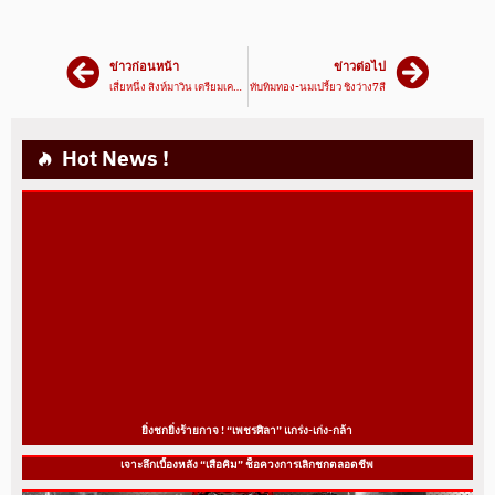
ข่าวก่อนหน้า
ข่าวต่อไป
เสี่ยหนึ่ง สิงห์มาวิน เตรียมเคลียร์จัด เพชรภูไท ดวลเดือด ฉลาม
ทับทิมทอง-นมเปรี้ยว ชิงว่าง7สี
Hot News !
ยิ่งชกยิ่งร้ายกาจ ! “เพชรศิลา” แกร่ง-เก่ง-กล้า
เจาะลึกเบื้องหลัง “เสือคิม” ช็อควงการเลิกชกตลอดชีพ