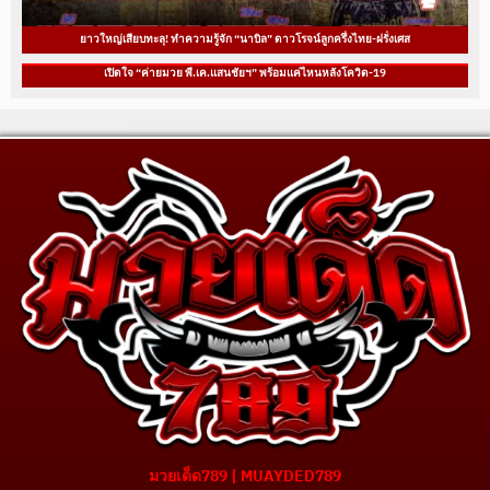
ยาวใหญ่เสียบทะลุ! ทำความรู้จัก “นาบิล” ดาวโรจน์ลูกครึ่งไทย-ฝรั่งเศส
เปิดใจ “ค่ายมวย พี.เค.แสนชัยฯ” พร้อมแค่ไหนหลังโควิด-19
มวยเด็ด789 | MUAYDED789