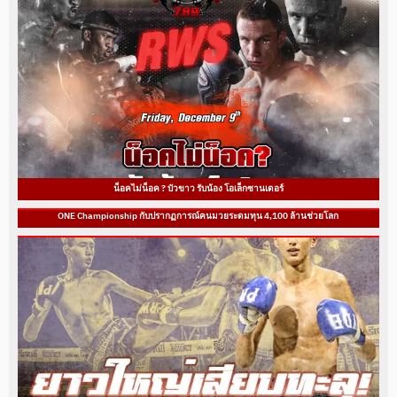
น็อคไม่น็อค ? บัวขาว รับน้อง โอเล็กซานเดอร์
ONE Championship กับปรากฏการณ์คนมวยระดมทุน 4,100 ล้านช่วยโลก