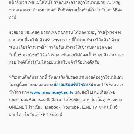
แม็กซ์มวยไทย ไม่ให้หนี ปักหลักและอาวุธถูกใจแฟนมวยแน่ เชิญ
ชวนแฟนมวยห้ามพลาดอย่าลืมติดตามเป็นกำลังใจในวันเสาร์ที่จะ
ถึงนี้
ธงสยาม“ผมเคยดู มรดกเพชร ชกครับ ได้ติดตามอยู่ ก็พอรู้ทางทรง
มวยแบบนี้ผมไม่กลัวครับ เพราะทาง นี้ก็ปรับแก้ทางไว้แล้ว” ด้าน
“เบน เกียรติทรงฤทธิ์” เราก็ปรับแก้ทางให้เข้ากับสามยก ของ
“แม็กซ์ มวยไทย” ไว้แล้วทางแฟนมวยไม่ต้องเป็นห่วงกลัวว่าเราจะ
ถอย ไฟต์นี้ตั้งใจไม่ให้ถอยแน่เตรียมตัวไว้อย่างดีครับ
พร้อมกับศึกกันขนาดนี้ วันชกจริง รับรองแฟนมวยต้องถูกใจแน่นอน
โดยคู่นี้จะถ่ายทอดสดทาง
ช่องอมรินทร์ทีวี ช่อง34
และ LIVEสด ออก
ทั่วโลก ทาง
www.maxmuaythai.tv
และยังมี LIVE เสียงไทย
คุณภาพคมชัดผ่านจอมือถือ เอาใจโซเชียล แบบจัดเต็มทุกช่องทาง
ONLINE ไม่ว่าเป็น Facebook , Youtube , LINE TV จาก แม็กซ์
มวยไทย ในวันเสาร์ที่ 17 ต.ค นี้