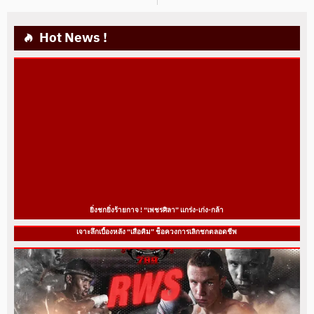
Hot News !
ยิ่งชกยิ่งร้ายกาจ ! “เพชรศิลา” แกร่ง-เก่ง-กล้า
เจาะลึกเบื้องหลัง “เสือคิม” ช็อควงการเลิกชกตลอดชีพ