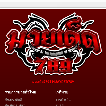
มวยเด็ด789 | MUAYDED789
รายการมวยทั่วไทย
เวทีมวย
ศึกเพชรยินดี
ราชดำเนิน
ศึกเกียรติเพชร
ลุมพินี