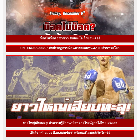
น็อคไม่น็อค ? บัวขาว รับน้อง โอเล็กซานเดอร์
ONE Championship กับปรากฏการณ์คนมวยระดมทุน 4,100 ล้านช่วยโลก
ยาวใหญ่เสียบทะลุ! ทำความรู้จัก “นาบิล” ดาวโรจน์ลูกครึ่งไทย-ฝรั่งเศส
เปิดใจ “ค่ายมวย พี.เค.แสนชัยฯ” พร้อมแค่ไหนหลังโควิด-19