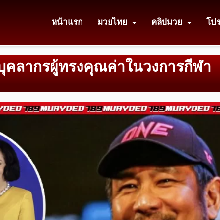
หน้าแรก
มวยไทย
คลิปมวย
โป
ลบุคลากรผู้ทรงคุณค่าในวงการกีฬา