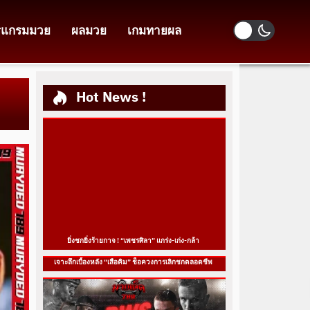
รแกรมมวย
ผลมวย
เกมทายผล
Hot News !
ยิ่งชกยิ่งร้ายกาจ ! “เพชรศิลา” แกร่ง-เก่ง-กล้า
เจาะลึกเบื้องหลัง “เสือคิม” ช็อควงการเลิกชกตลอดชีพ