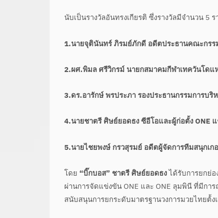
นับเป็นรางวัลอันทรงเกียรติ ซึ่งรางวัลมีจำนวน 5 
1.นายจุตินันทร์ ภิรมย์ภักดี อดีตประธานคณะก
2.ผศ.พิมล ศรีวิกรม์ นายกสมาคมกีฬาเทควันโดแ
3.ดร.อารักษ์ พรประภา รองประธานกรรมการบริหา
4.นายชาตรี ศิษย์ยอดธง ซีอีโอและผู้ก่อตั้ง ONE แ
5.นายไชยพงษ์ กรวสุรมย์ อดีตผู้จัดการทีมสนุกเกอร์
โดย
“บิ๊กบอส” ชาตรี ศิษย์ยอดธง
ได้รับการยกย่อ
ผ่านการจัดแข่งขัน ONE และ ONE ลุมพินี ที่มีกา
สนับสนุนการยกระดับมาตรฐานวงการมวยไทยต้้งแต