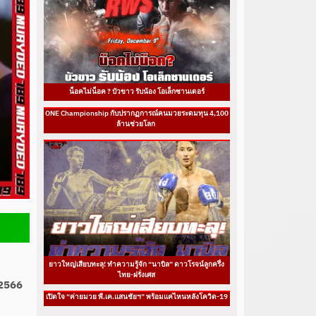
น็อคไม่น็อค ? บัวขาว รับน้อง โอเล็กซานเดอร์
ONE Championship กับปรากฏการณ์คนมวยระดมทุน 4,100
ล้านช่วยโลก
ยาวใหญ่เสียบทะลุ! ทำความรู้จัก “นาบิล” ดาวโรจน์ลูกครึ่ง
ไทย-ฝรั่งเศส
 2566
เปิดใจ “ค่ายมวย พี.เค.แสนชัยฯ” พร้อมแค่ไหนหลังโควิด-19