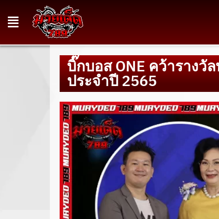
บิ๊กบอส ONE คว้ารางวั
ประจำปี 2565