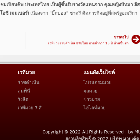
ชมเปียนชิพ ประเทศไทย เป็นผู้ขึ้นรับรางวัลแทนจาก คุณหญิงปัทมา ลีสวั
อซี เมมเบอร์)
เนื่องจาก “บิ๊กบอส” ชาตรี ติดภารกิจอยู่ที่สหรัฐอเมริกา
ข่าวต่อไป
เวทีมวยราชดำเนิน ปรับใหม่ อายุต่ำกว่า 15 ปี ห้ามขึ้นชก
เวทีมวย
แผนผังเว็บไซต์
ราชดำเนิน
โปรแกรมมวย
ลุมพินี
ผลมวย
รังสิต
ข่าวมวย
เวทีมวย 7 สี
ไฮไลท์มวย
Copyright © 2022 All Rights Reserved | by 
สงวนลิขสิทธิ์ © 2022 บริษัท มวยเด็