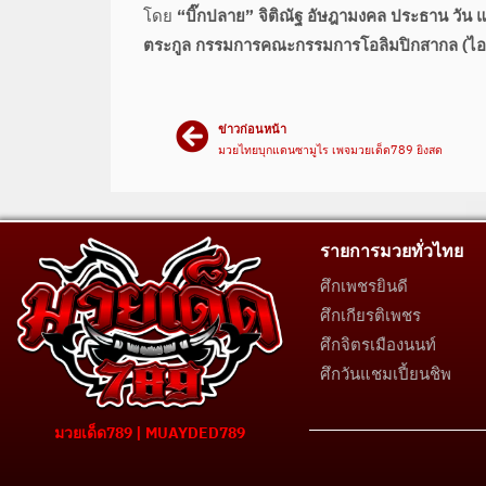
โดย
“บิ๊กปลาย” จิติณัฐ อัษฎามงคล ประธาน วัน แ
ตระกูล กรรมการคณะกรรมการโอลิมปิกสากล (ไอโ
ข่าวก่อนหน้า
มวยไทยบุกแดนซามูไร เพจมวยเด็ด789 ยิงสด
รายการมวยทั่วไทย
ศึกเพชรยินดี
ศึกเกียรติเพชร
ศึกจิตรเมืองนนท์
ศึกวันแชมเปี้ยนชิพ
มวยเด็ด789 | MUAYDED789